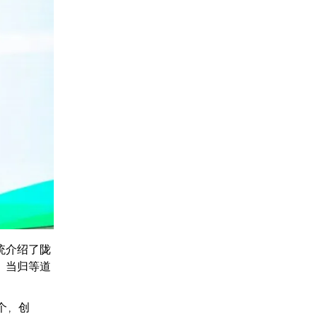
统介绍了陇
、当归等道
个，创