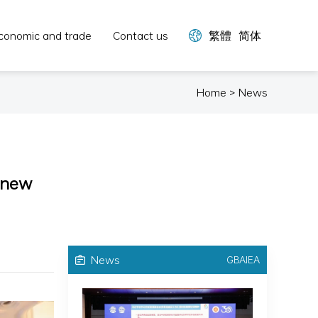
conomic and trade
Contact us
繁體
简体
Home > News
 new
News
GBAIEA