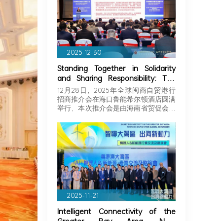
2025-12-30
Standing Together in Solidarity
and Sharing Responsibility: The
Greater Bay Area Importers and
12月28日，2025年全球闽商自贸港行
Exporters Association Explores
招商推介会在海口鲁能希尔顿酒店圆满
New Opportunities in Hainan,
举行，本次推介会是由海南省贸促会和
Joining Hands with Fujian
海…
Businessmen to Seize Business
Opportunities in Hainan!
2025-11-21
Intelligent Connectivity of the