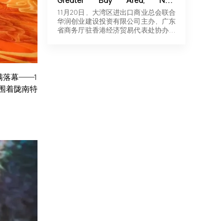
Greater Bay Area, New
Momentum for Overseas
11月20日，大湾区进出口商业总会联合
Expansion | Robotics & New
华润创业建设投资有限公司主办，广东
Energy Industry Exchange and
省商务厅驻香港经济贸易代表处协办，
Roadshow Successfully Held in
广东…
Hong Kong
满落幕——1
围着陇南特
。