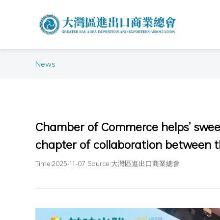
News
Chamber of Commerce helps’ sweet
chapter of collaboration between t
Time:2025-11-07 Source:大灣區進出口商業總會