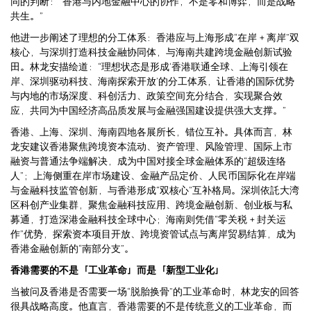
同的判断：“香港与内地金融中心的协作，不是零和博弈，而是战略
共生。”
他进一步阐述了理想的分工体系：香港应与上海形成“在岸＋离岸”双
核心，与深圳打造科技金融协同体，与海南共建跨境金融创新试验
田。林龙安描绘道：“理想状态是形成‘香港联通全球、上海引领在
岸、深圳驱动科技、海南探索开放’的分工体系，让香港的国际优势
与内地的市场深度、科创活力、政策空间充分结合，实现聚合效
应，共同为中国经济高品质发展与金融强国建设提供强大支撑。”
香港、上海、深圳、海南四地各展所长，错位互补。具体而言，林
龙安建议香港聚焦跨境资本流动、资产管理、风险管理、国际上市
融资与普通法争端解决，成为中国对接全球金融体系的“超级连络
人”；上海侧重在岸市场建设、金融产品定价、人民币国际化在岸端
与金融科技监管创新，与香港形成“双核心”互补格局。深圳依託大湾
区科创产业集群，聚焦金融科技应用、跨境金融创新、创业板与私
募通，打造深港金融科技全球中心；海南则凭借“零关税＋封关运
作”优势，探索资本项目开放、跨境资管试点与离岸贸易结算，成为
香港金融创新的“南部分支”。
香港需要的不是「工业革命」而是「新型工业化」
当被问及香港是否需要一场“脱胎换骨”的工业革命时，林龙安的回答
很具战略高度。他直言，香港需要的不是传统意义的工业革命，而