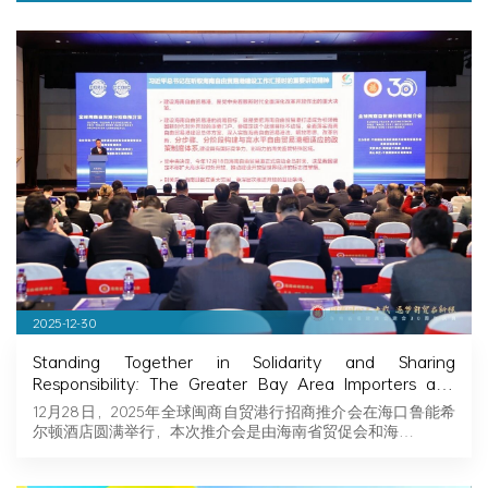
Development
2025-12-30
Standing Together in Solidarity and Sharing
Responsibility: The Greater Bay Area Importers and
Exporters Association Explores New Opportunities in
12月28日，2025年全球闽商自贸港行招商推介会在海口鲁能希
Hainan, Joining Hands with Fujian Businessmen to
尔顿酒店圆满举行，本次推介会是由海南省贸促会和海…
Seize Business Opportunities in Hainan!