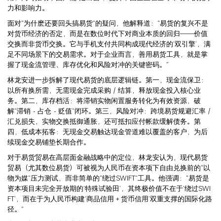
力和影响力。
面对“为什麽还要回头搞易货”的疑问，他解释道：“易货的复兴不是
对货币经济的否定，而是在数位时代下对商业本质的回归——价值
交换而非货币交换。它与手机支付共同构成现代经济的‘双引擎’，满
足不同场景下的交易需求。对于企业而言，善用易货工具，就是掌
握了现金流管理、库存优化和风险对冲的关键密码。”
林龙安进一步拆解了现代易货的底层逻辑链。第一，现金流保卫：
以所有换所需，无需现金完成采购／结算，释放现金投入核心业
务。第二，库存档活：将滞销实物闲置服务转化为有效资源，破
解“滞销－占仓－贬值”闭环。第三，风险对冲：跨境易货规避汇率／
汇兑损失，实物交换抵御通胀，还可抵扣应付帐款缓解债务。第
四，低成本拓客：无现金交易触达现金管道难以覆盖的客户，为后
续现金交易铺垫长期合作。
对于易货贸易在高层面金融战略中的定位，林龙安认为，现代易货
贸易（尤其数位易货）可被视为人民币在资本项下自由兑换前的“以
物为媒”压力测试，而非简单的“绕过SWIFT”工具。他强调：“易货是
资本项目未完全开放期的‘特殊试验田’，其终极价值不在于‘绕过SWI
FT’，而在于为人民币构建‘商品信用＋货币信用’双重支撑的国际化路
径。”