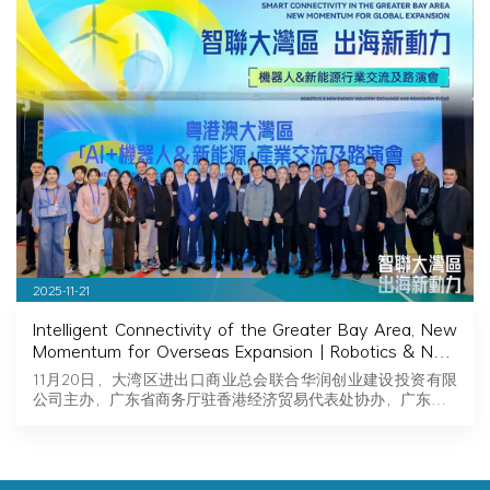
2025-11-21
Intelligent Connectivity of the Greater Bay Area, New
Momentum for Overseas Expansion | Robotics & New
Energy Industry Exchange and Roadshow Successfully
11月20日，大湾区进出口商业总会联合华润创业建设投资有限
Held in Hong Kong
公司主办，广东省商务厅驻香港经济贸易代表处协办，广东…