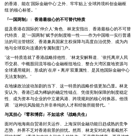
的香港，能在‘国际金融中心’之外，牢牢贴上‘全球跨境科创金融枢
纽’的核心标签。”
「一国两制」：香港最核心的不可替代特质
提及香港在国际的“仲介人”角色，林龙安指出，香港最核心的不可替
代特质，是“一国两制”赋予的制度唯一性——作为中国唯一实行普通
法的司法管辖区，香港兼具国家主权保障与高度自治优势，成为内
地与全球双向连通的专属制度门户。
“这一特质造就了香港战略排他性，”林龙安解释道，“依托离岸人民
币交易、中概股回流等核心金融枢纽地位，整合大湾区腹地资源与
全球通用规则，形成的‘在岸＋离岸’双重属性，是其他国际金融中心
无法复制的。”
在地缘政治波动加剧的当下，这一特质的战略价值更加凸显。林龙
安认为，香港已成为稀缺的确定性锚点，凭借宪制保障的制度稳定
性，成为资本与企业的中立避风港、跨境规则的核心转换器。他强
调：“这种抗风险能力并非单纯的人才和经验所能替代。”
与其担心「零和博弈」不如追求「战略共生」
面对内地海南自贸港封关运作、上海深圳金融功能日趋成熟的竞争
态势，外界不乏对香港前景的担忧。然而，林龙安对此有着截然不