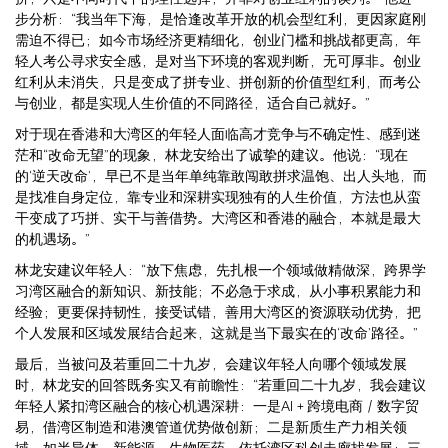
步分析：“我当年下海，是恰逢改革开放的机会型红利，更因家庭刚
需迫不得已；如今市场经济更精细化，创业门槛和挑战都更高，年
轻人考公寻求安全感，是对当下环境的客观判断，无可厚非。创业
红利从未消失，只是变成了拼专业、拼创新的价值型红利，而考公
与创业，都是实现人生价值的不同路径，适合自己就好。”
对于现在香港和大湾区的年轻人面临高才竞争与不确定性、感到迷
茫和“改命无望”的现象，林龙安给出了诚挚的建议。他说：“现在
的‘逆天改命’，早已不是当年单纯靠敢闯敢拼求温饱、出人头地，而
是找准自身定位，靠专业和深耕实现独有的人生价值，方法也从蛮
干变成了巧拼、实干与善借势。大湾区和香港的融合，本就是最大
的机遇场。”
林龙安建议年轻人：“放下焦虑，先扎根一个领域做精做深，跨界学
习湾区融合的新知识、新技能；不必急于求成，从小事积累能力和
经验；更要保持韧性，接受试错，善用大湾区的资源联动优势，把
个人发展和区域发展结合起来，这就是当下最实在的‘改命’路径。”
最后，当被问及若重回二十九岁，会建议年轻人向哪个领域发展
时，林龙安的回答既务实又有前瞻性：“若重回二十九岁，我会建议
年轻人紧扣湾区融合的核心机遇深耕：一是AI＋跨境电商／数字贸
易，借湾区制造和港澳管道优势做创新；二是新质生产力相关领
域，如半导体、新能源、生物医药，依托湾区科创走廊找发展；三