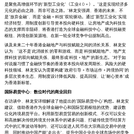
是聚焦高增值环节的“新型工业化”（工业4.0＋）。“这是实现经济多
元化的必由之路，而非可选之路。”林龙安强调，香港的未来，不
是“放弃金融”，而是“金融＋科技”双轮驱动。通过“新型工业化”实现
经济转型，用制度创新引导资本投向硬科技，让房地产成为科技生
态的支撑而非阻碍，将香港打造为全球金融科技中心、硬科技融资
枢纽、跨境创新策源地，在新一轮全球竞争中佔据制高点。
谈及未来二十年香港金融地产与科技赋能之间的消长关系，林龙安
认为：“这不是‘此消彼长’的零和游戏，而是‘科技赋能地产、地产支
撑科技’的双向赋能关係，最终形成‘科技＋地产’的新生态。”对于如
何说服习惯了金融快节奏的香港资本投向研发周期长、风险大的硬
科技领域，林龙安认为需要构建“政府引导＋市场运作＋跨境协同”的
多层次资本生态，用制度设计降低风险、提高回报，让“耐心资本”成
为香港新标签。
国际易货中心：数位时代的商业回归
在访谈中，林龙安详细解读了他提出的“国际易货中心”构想。林龙安
建议，借助香港作为全球金融中心和国际贸易枢纽的优势，建设数
位化跨境易货平台。利用新型易货贸易的创新模式，不仅可以安全
和高效解决传统跨境支付体系中的诸多问题，打破传统货币结算方
式中的汇率波动等制约，还可以促进人民币在大宗商品交易中的使
用，同时推动中国产能“走出去”，提升中国企业在全球市场中的竞争