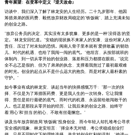
青年展望：在变革中定义「逆天改命」
访谈中，我们深入了解了林龙安的人生经历。二十九岁那年，他因
筹措弟弟的医药费，毅然放弃财政局稳定的“铁饭碗”，踏上充满未知
的创业之路。
“放弃公务员的决定，其实没有太多犹豫，更多的是一种‘没得选’的坚
定。”林龙安回忆道。“安稳的现状换不来家人的安康，这份对家人的
责任，压过了对未知的恐惧。闽南人骨子里本就有‘爱拼敢赢’的韧劲
儿，时代的机遇，也给了我闯一闯的底气。”他坦言，从按部就班的
体制内，到一切从零开始的创业路，落差和压力都摆在眼前。“说完
全不忐忑是假的，但为了弟弟的执念，支撑着我熬过了最初最艰难
的时光。创业的起点从不是什么远大的抱负，而是对家人最朴素的
守护。”
如今事业有成的林龙安，谈起当年的抉择感慨万千：“那一次的抉
择，不仅是为了筹措医药费，更是我人生的一次转身。它让我懂
得，责任是前行最硬的底气，而时代的机遇，永远留给敢闯敢干的
人。也正是那段从零开始的经历，让我后来的创业之路，始终守
着‘用心’和‘担当’的初心，不敢有丝毫懈怠。”
谈及当年放弃财政局“铁饭碗”投身创业，而今年轻人却扎堆考公寻求
安全感的现象，林龙安坦言：“择业本无对错，考公求稳或创业打
拼，只是不同时代下的理性选择，并非对创业红利的误判。”他进一