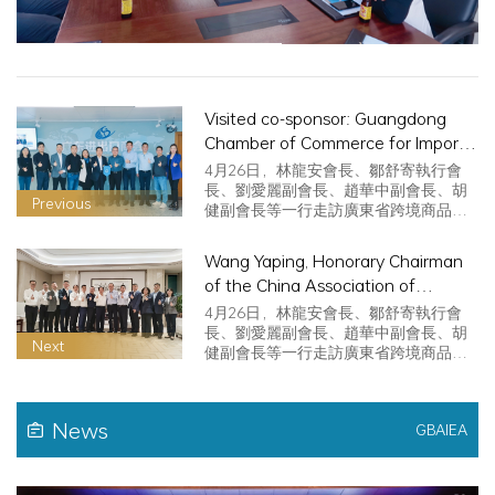
Visited co-sponsor: Guangdong
Chamber of Commerce for Import
and Export
4月26日，林龍安會長、鄒舒寄執行會
長、劉愛麗副會長、趙華中副會長、胡
Previous
健副會長等一行走訪廣東省跨境商品貿
易協會，與徐濤執行會長及其團隊進行
了座談交流。
Wang Yaping, Honorary Chairman
of the China Association of
International Economic and Trade
4月26日，林龍安會長、鄒舒寄執行會
Statistics, visited for exchange and
長、劉愛麗副會長、趙華中副會長、胡
Next
健副會長等一行走訪廣東省跨境商品貿
communication.
易協會，與徐濤執行會長及其團隊進行
了座談交流。
News
GBAIEA