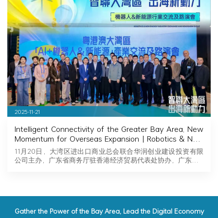
2025-11-21
Intelligent Connectivity of the Greater Bay Area, New
Momentum for Overseas Expansion | Robotics & New
Energy Industry Exchange and Roadshow Successfully
11月20日，大湾区进出口商业总会联合华润创业建设投资有限
Held in Hong Kong
公司主办，广东省商务厅驻香港经济贸易代表处协办，广东…
Gather the Power of the Bay Area, Lead the Digital Economy