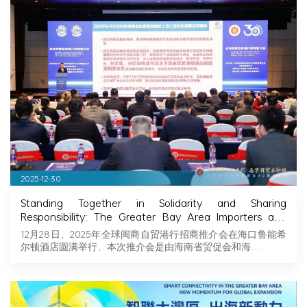
2025-12-30
Standing Together in Solidarity and Sharing
Responsibility: The Greater Bay Area Importers and
Exporters Association Explores New Opportunities in
12月28日，2025年全球闽商自贸港行招商推介会在海口鲁能希
Hainan, Joining Hands with Fujian Businessmen to
尔顿酒店圆满举行，本次推介会是由海南省贸促会和海…
Seize Business Opportunities in Hainan!