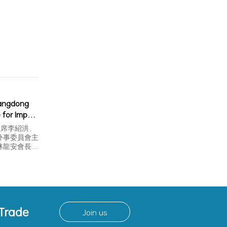
uangdong
for Import
主席李紹洪，
外事委員會主
林龍安會長、
務副秘書長等
 Trade
Join us