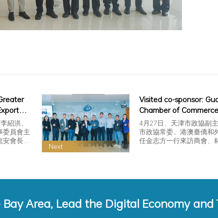
Greater
Visited co-sponsor: G
Exporters
Chamber of Commerce 
ully held
and Export
席李紹洪，
4月27日，天津市政協副
事委員會主
市政協常委、港澳臺僑和
龍安會長、
任金志方一行來訪商會，
Next
副秘書長等
趙華中副會長和況曼希常
進行接待座談。
e Bay Area, Lead the Digital Economy and