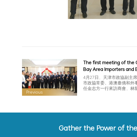
The first meeting of the 
Bay Area Importers and 
Association was successf
4月27日，天津市政協副主
市政協常委、港澳臺僑和外
任金志方一行來訪商會，林
Previous
趙華中副會長和況曼希常務
進行接待座談。
Gather the Power of th