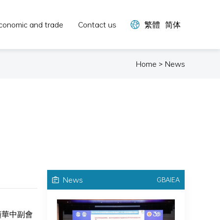
conomic and trade
Contact us
繁體
简体
Home > News
News
GBAIEA
趙華中副會