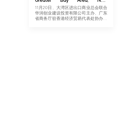
Greater Bay Area, New
Momentum for Overseas
11月20日，大湾区进出口商业总会联合
Expansion | Robotics & New
华润创业建设投资有限公司主办，广东
Energy Industry Exchange and
省商务厅驻香港经济贸易代表处协办，
Roadshow Successfully Held in
广东…
Hong Kong