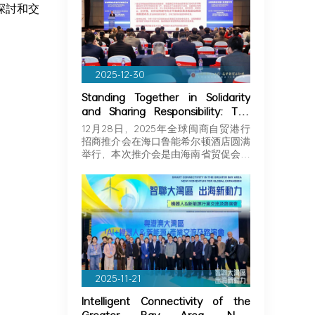
探討和交
2025-12-30
Standing Together in Solidarity
and Sharing Responsibility: The
Greater Bay Area Importers and
12月28日，2025年全球闽商自贸港行
Exporters Association Explores
招商推介会在海口鲁能希尔顿酒店圆满
New Opportunities in Hainan,
举行，本次推介会是由海南省贸促会和
Joining Hands with Fujian
海…
Businessmen to Seize Business
Opportunities in Hainan!
2025-11-21
Intelligent Connectivity of the