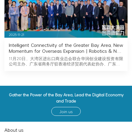
2025-11-21
Intelligent Connectivity of the Greater Bay Area, New
Momentum for Overseas Expansion | Robotics & New
Energy Industry Exchange and Roadshow Successfully
11月20日，大湾区进出口商业总会联合华润创业建设投资有限
Held in Hong Kong
公司主办，广东省商务厅驻香港经济贸易代表处协办，广东…
Gather the Power of the Bay Area, Lead the Digital Economy
and Trade
Join us
About us