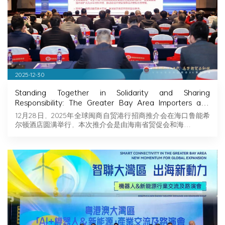
2025-12-30
Standing Together in Solidarity and Sharing
Responsibility: The Greater Bay Area Importers and
Exporters Association Explores New Opportunities in
12月28日，2025年全球闽商自贸港行招商推介会在海口鲁能希
Hainan, Joining Hands with Fujian Businessmen to
尔顿酒店圆满举行，本次推介会是由海南省贸促会和海…
Seize Business Opportunities in Hainan!