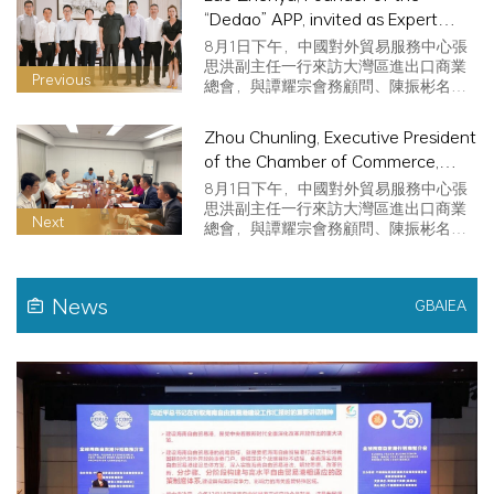
“Dedao” APP, invited as Expert
Consultant of the Chamber
8月1日下午，中國對外貿易服務中心張
思洪副主任一行來訪大灣區進出口商業
Previous
總會，與譚耀宗會務顧問、陳振彬名譽
會長、林龍安會長進行座談交流。
Zhou Chunling, Executive President
of the Chamber of Commerce,
visited the Department of
8月1日下午，中國對外貿易服務中心張
Commerce of Guangdong Province
思洪副主任一行來訪大灣區進出口商業
Next
總會，與譚耀宗會務顧問、陳振彬名譽
會長、林龍安會長進行座談交流。
News
GBAIEA