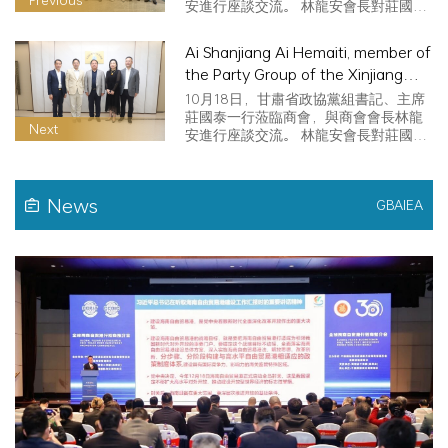
安進行座談交流。 林龍安會長對莊國泰
Liu Jianping and his delegation
主…
visited the exchange
Ai Shanjiang Ai Hemaiti, member of
the Party Group of the Xinjiang
Uygur Autonomous Region and
10月18日，甘肅省政協黨組書記、主席
Vice Chairman of the CPPCC, led a
莊國泰一行蒞臨商會，與商會會長林龍
Next
安進行座談交流。 林龍安會長對莊國泰
delegation to visit China
主…
News
GBAIEA