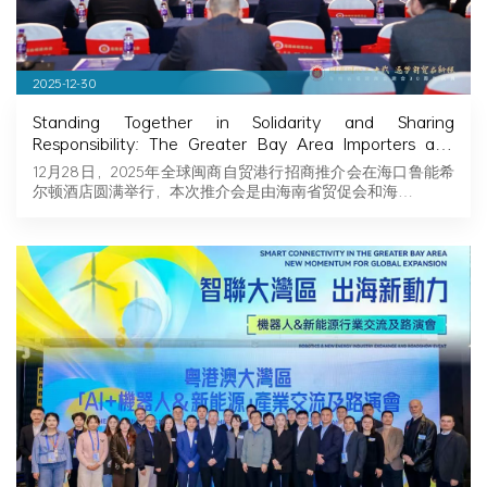
2025-12-30
Standing Together in Solidarity and Sharing
Responsibility: The Greater Bay Area Importers and
Exporters Association Explores New Opportunities in
12月28日，2025年全球闽商自贸港行招商推介会在海口鲁能希
Hainan, Joining Hands with Fujian Businessmen to
尔顿酒店圆满举行，本次推介会是由海南省贸促会和海…
Seize Business Opportunities in Hainan!