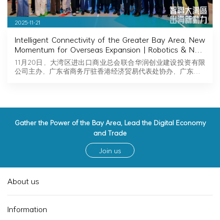
2025-11-21
Intelligent Connectivity of the Greater Bay Area, New
Momentum for Overseas Expansion | Robotics & New
Energy Industry Exchange and Roadshow Successfully
11月20日，大湾区进出口商业总会联合华润创业建设投资有限
Held in Hong Kong
公司主办，广东省商务厅驻香港经济贸易代表处协办，广东…
Gather the Power of the Bay Area, Lead the Digital Economy
and Trade
Join us
About us
Information