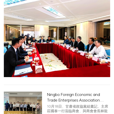
Ningbo Foreign Economic and
Trade Enterprises Association
(Ningbo Import and Export
10月18日，甘肅省政協黨組書記、主席
Chamber of Commerce) President
莊國泰一行蒞臨商會，與商會會長林龍
Previous