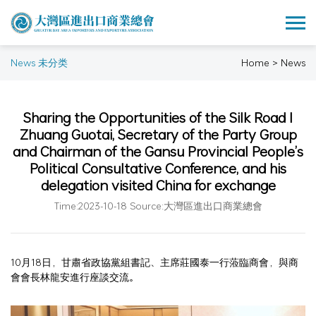
News 未分类
Home > News
Sharing the Opportunities of the Silk Road I
Zhuang Guotai, Secretary of the Party Group
and Chairman of the Gansu Provincial People’s
Political Consultative Conference, and his
delegation visited China for exchange
Time:2023-10-18 Source:大灣區進出口商業總會
10月18日，甘肅省政協黨組書記、主席莊國泰一行蒞臨商會，與商
會會長林龍安進行座談交流。