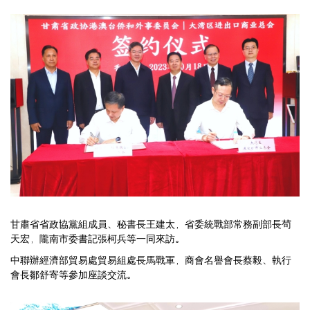
甘肅省省政協黨組成員、秘書長王建太，省委統戰部常務副部長茍
天宏，隴南市委書記張柯兵等一同來訪。
中聯辦經濟部貿易處貿易組處長馬戰軍，商會名譽會長蔡毅、執行
會長鄒舒寄等參加座談交流。