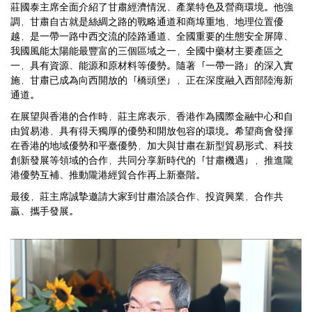
莊國泰主席全面介紹了甘肅經濟情況、產業特色及營商環境。他強
調，甘肅自古就是絲綢之路的戰略通道和商埠重地，地理位置優
越，是一帶一路中西交流的陸路通道、全國重要的生態安全屏障、
我國風能太陽能最豐富的三個區域之一，全國中藥材主要產區之
一，具有資源、能源和原材料等優勢。隨著「一帶一路」的深入實
施，甘肅已成為向西開放的「橋頭堡」，正在深度融入西部陸海新
通道。
在展望與香港的合作時，莊主席表示，香港作為國際金融中心和自
由貿易港，具有得天獨厚的優勢和開放包容的環境。希望商會發揮
在香港的地域優勢和平臺優勢，加大與甘肅在新型貿易形式、科技
創新發展等領域的合作，共同分享新時代的「甘肅機遇」，推進隴
港優勢互補、推動隴港經貿合作再上新臺階。
最後，莊主席誠摯邀請大家到甘肅洽談合作、投資興業，合作共
贏、攜手發展。