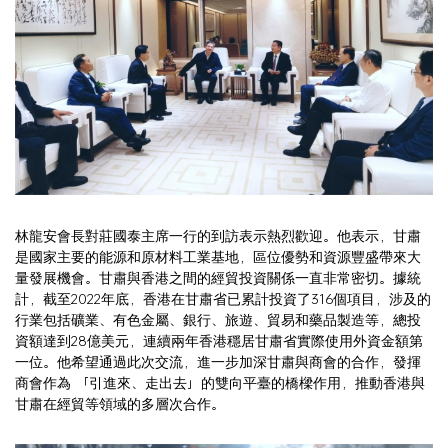
林龍安會長對莊國泰主席一行的到訪表示熱烈歡迎。他表示，甘肅
是國家主要的能源和原材料工業基地，區位優勢和資源豐盛帶來大
量發展機會。甘肅與香港之間的經貿投資關係一直非常密切。據統
計，截至2022年底，香港在甘肅省已累計投資了316個項目，涉及的
行業包括礦業、有色金屬、銀行、旅遊、貿易和藥品製造等，總投
資額達到28億美元，連續兩年香港穩居甘肅省實際使用外資金額第
一位。他希望通過此次交流，進一步加深甘肅與商會的合作，發揮
商會作為 「引進來、走出去」的雙向平臺的橋樑作用，推動香港與
甘肅在經貿等領域的多層次合作。