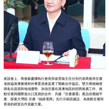
座談會上，商會蘇慶燦執行會長與崔景瑜主任分別代表商會與甘肅
省政協港澳臺僑和外事委員會簽署了戰略合作協定。雙方將積極發
揮各自資源和地域優勢，加強甘肅在港澳地區的招商推廣工作，推
動甘肅與國際進出口貿易的合作，共建「甘肅優選」產品供應鏈平
臺，探索大灣區-甘肅「絲路電商」先行示範區建設，為推動甘肅與
香港的經貿合作貢獻力量。