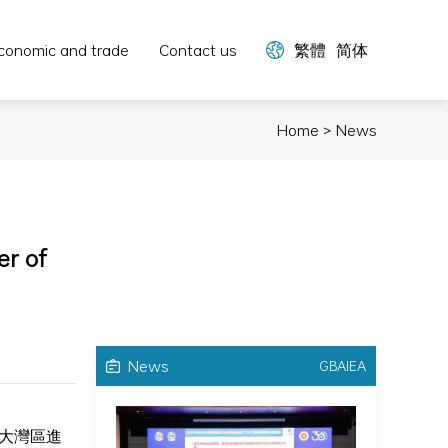
conomic and trade
Contact us
繁體
简体
Home > News
er of
News
GBAIEA
動大灣區進