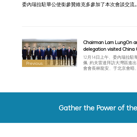
委內瑞拉駐華公使銜參贊維克多參加了本次會談交流
Chairman Lam LungOn an
delegation visited Chin
of Commerce for Import
12月14日上午，委內瑞拉駐
Export of Mechanical an
佩·約夫雷達拜訪大灣區進
Previous
會會長林龍安，于北京會晤
Electrical Products
動大…
Gather the Power of th