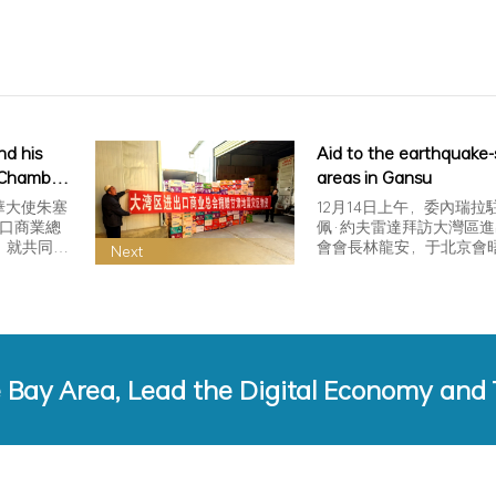
。
d his
Aid to the earthquake-
a Chamber
areas in Gansu
 and
華大使朱塞
12月14日上午，委內瑞
d
出口商業總
佩·約夫雷達拜訪大灣區
，就共同推
會會長林龍安，于北京會
Next
動大…
e Bay Area, Lead the Digital Economy and