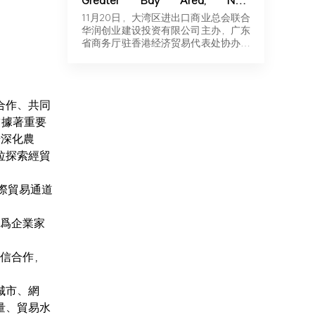
Greater Bay Area, New
Momentum for Overseas
11月20日，大湾区进出口商业总会联合
Expansion | Robotics & New
华润创业建设投资有限公司主办，广东
Energy Industry Exchange and
省商务厅驻香港经济贸易代表处协办，
Roadshow Successfully Held in
广东…
Hong Kong
合作、共同
占據著重要
步深化農
拉探索經貿
際貿易通道
化爲企業家
互信合作，
城市、網
量、貿易水