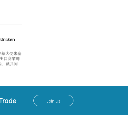
stricken
拉駐華大使朱塞
進出口商業總
晤，就共同推
 Trade
Join us