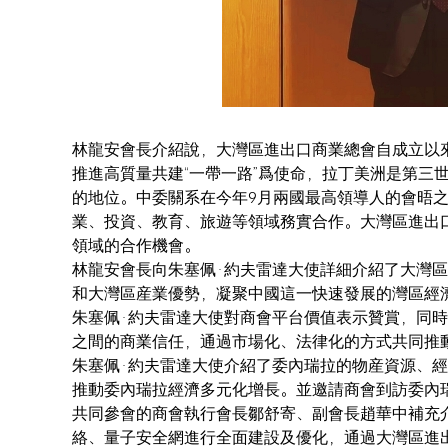
林龍安會長介紹說，大灣區進出口商業總會自成立以
推進高質量共建“一帶一路”爲使命，拉丁美洲是第三
的地位。中委關系在今年9月兩國最高領導人的會晤
業、投資、教育、旅遊等領域務實合作。大灣區進出
領域的合作機會。
林龍安會長向朱塞佩·約夫雷達大使詳細介紹了大灣區
和大灣區産業優勢，凝聚中國這一快速發展的灣區經
朱塞佩·約夫雷達大使對商會平台價值表示贊賞，同
之間的商業信任，通過市場化、法律化的方式共同推
朱塞佩·約夫雷達大使介紹了委內瑞拉的物産資源、
推動委內瑞拉經濟多元化增長。並邀請商會到訪委內
共同參會的商會執行會長鄒舒寄、副會長趙華中補充
絡、量子安全網進行全面建設及優化，通過大灣區進