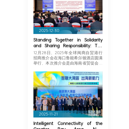
2025-12-30
Standing Together in Solidarity
and Sharing Responsibility: The
Greater Bay Area Importers and
12月28日，2025年全球闽商自贸港行
Exporters Association Explores
招商推介会在海口鲁能希尔顿酒店圆满
New Opportunities in Hainan,
举行，本次推介会是由海南省贸促会和
Joining Hands with Fujian
海…
Businessmen to Seize Business
Opportunities in Hainan!
2025-11-21
Intelligent Connectivity of the