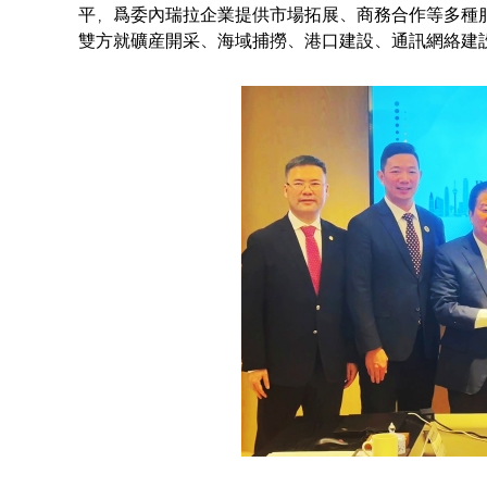
平，爲委內瑞拉企業提供市場拓展、商務合作等多種
雙方就礦産開采、海域捕撈、港口建設、通訊網絡建