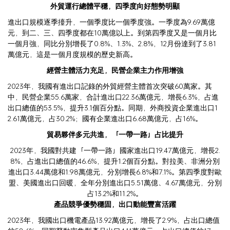
外貿運行總體平穩，四季度向好態勢明顯
進出口規模逐季擡升，一個季度比一個季度強。一季度為9.69萬億
元，到二、三、四季度都在10萬億以上。到第四季度又是一個月比
一個月強，同比分別增長了0.8%、1.3%、2.8%，12月份達到了3.81
萬億元，這是一個月度規模的歷史新高。
經營主體活力充足，民營企業主力作用增強
2023年，我國有進出口記錄的外貿經營主體首次突破60萬家。其
中，民營企業55.6萬家，合計進出口22.36萬億元，增長6.3%，占進
出口總值的53.5%，提升3.1個百分點。同期，外商投資企業進出口1
2.61萬億元，占30.2%；國有企業進出口6.68萬億元，占16%。
貿易夥伴多元共進，「一帶一路」占比提升
2023年，我國對共建「一帶一路」國家進出口19.47萬億元，增長2.
8%，占進出口總值的46.6%，提升1.2個百分點。對拉美、非洲分別
進出口3.44萬億和1.98萬億元，分別增長6.8%和7.1%。第四季度對歐
盟、美國進出口回暖，全年分別進出口5.51萬億、4.67萬億元，分別
占13.2%和11.2%。
產品競爭優勢穩固，出口動能豐富活躍
2023年，我國出口機電產品13.92萬億元，增長了2.9%，占出口總值