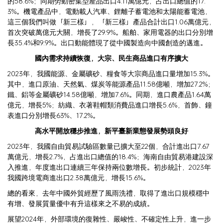
的58.6%；同期勞動密集型產品出口4.11萬億元，占出口總值的17.
3%。機電產品中，電動載人汽車、鋰離子蓄電池和太陽能蓄電池，
這三個我們叫做「新三樣」，「新三樣」產品合計出口1.06萬億元，
首次突破萬億元大關，增長了29.9%。船舶、家用電器的出口分別增
長35.4%和9.9%。出口動能體現了從中國製造向中國創造的邁進。
國內需求持續恢復，大宗、民生商品進口有序擴大
2023年，我國能源、金屬礦砂、糧食等大宗商品進口量增加15.3%。
其中，進口原油、天然氣、煤炭等能源產品11.58億噸，增加27.2%；
鐵、鋁等金屬礦砂14.58億噸，增加7.6%。同期，進口農產品1.64萬
億元，增長5%；紡織、衣著鞋帽類消費品進口增長5.6%，首飾、鐘
表進口分別增長63%、17.2%。
高水平開放穩步推進，新平臺新業態發展勢頭良好
2023年，我國自由貿易試驗區數量已擴大至22個，合計進出口7.67
萬億元，增長2.7%，占進出口總值的18.4%；海南自由貿易港建設深
入推進，年度進出口連續三年保持兩位數增長。初步統計，2023年
我國跨境電商進出口2.38萬億元，增長15.6%。
總的看來，去年中國外貿經歷了風雨洗禮，取得了進出口規模穩中
有增、發展質量優中有升這樣來之不易的成績。
展望2024年，外部環境的復雜性、嚴峻性、不確定性上升，進一步