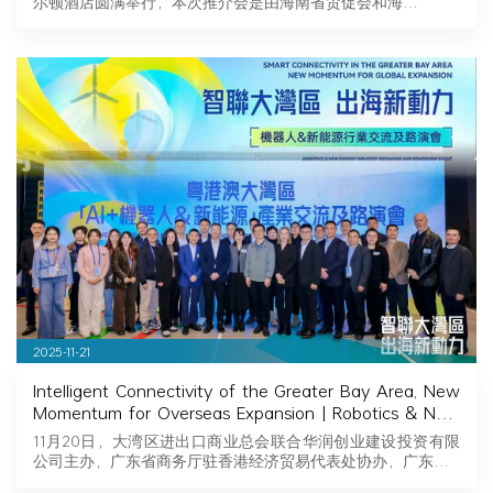
尔顿酒店圆满举行，本次推介会是由海南省贸促会和海…
Seize Business Opportunities in Hainan!
2025-11-21
Intelligent Connectivity of the Greater Bay Area, New
Momentum for Overseas Expansion | Robotics & New
Energy Industry Exchange and Roadshow Successfully
11月20日，大湾区进出口商业总会联合华润创业建设投资有限
Held in Hong Kong
公司主办，广东省商务厅驻香港经济贸易代表处协办，广东…