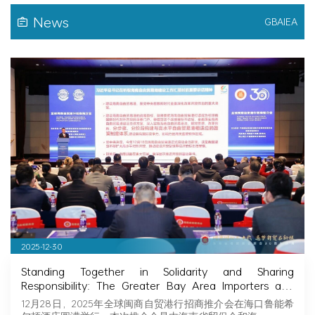
News
GBAIEA
2025-12-30
Standing Together in Solidarity and Sharing
Responsibility: The Greater Bay Area Importers and
Exporters Association Explores New Opportunities in
12月28日，2025年全球闽商自贸港行招商推介会在海口鲁能希
Hainan, Joining Hands with Fujian Businessmen to