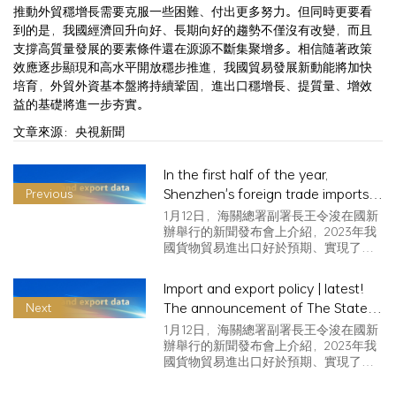
推動外貿穩增長需要克服一些困難、付出更多努力。但同時更要看
到的是，我國經濟回升向好、長期向好的趨勢不僅沒有改變，而且
支撐高質量發展的要素條件還在源源不斷集聚增多。相信隨著政策
效應逐步顯現和高水平開放穩步推進，我國貿易發展新動能將加快
培育，外貿外資基本盤將持續鞏固，進出口穩增長、提質量、增效
益的基礎將進一步夯實。
文章來源：央視新聞
In the first half of the year,
Shenzhen's foreign trade imports
Previous
and exports reached 1.68 trillion
1月12日，海關總署副署長王令浚在國新
yuan, with a growth rate of 3.7%
辦舉行的新聞發布會上介紹，2023年我
國貨物貿易進出口好於預期、實現了
faster than the national and
促…
Guangdong provincial levels
Import and export policy | latest!
The announcement of The State
Next
Council's 2024 tariff adjustment
1月12日，海關總署副署長王令浚在國新
plan was released
辦舉行的新聞發布會上介紹，2023年我
國貨物貿易進出口好於預期、實現了
促…