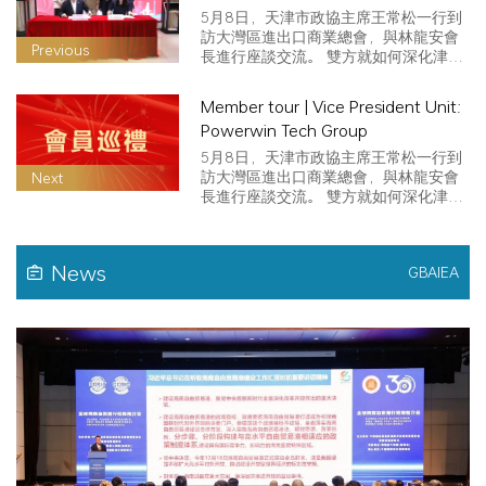
CPPCC He Wei and his delegation
5月8日，天津市政協主席王常松一行到
visited the Chamber of Commerce
訪大灣區進出口商業總會，與林龍安會
Previous
長進行座談交流。 雙方就如何深化津港
to discuss the promotion of
聯動…
economic and trade cooperation
Member tour | Vice President Unit:
between Gansu and Hong Kong
Powerwin Tech Group
5月8日，天津市政協主席王常松一行到
訪大灣區進出口商業總會，與林龍安會
Next
長進行座談交流。 雙方就如何深化津港
聯動…
News
GBAIEA