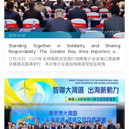
2025-12-30
Standing Together in Solidarity and Sharing
Responsibility: The Greater Bay Area Importers and
Exporters Association Explores New Opportunities in
12月28日，2025年全球闽商自贸港行招商推介会在海口鲁能希
Hainan, Joining Hands with Fujian Businessmen to
尔顿酒店圆满举行，本次推介会是由海南省贸促会和海…
Seize Business Opportunities in Hainan!