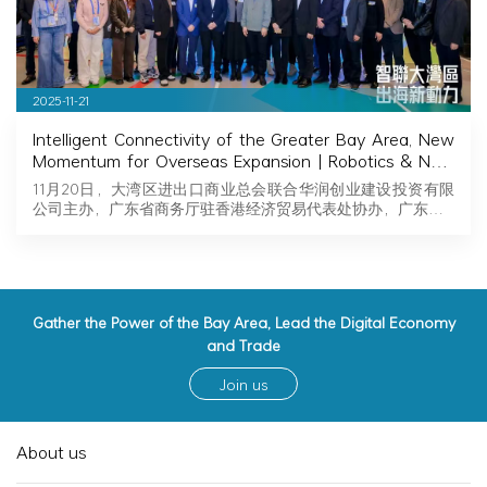
2025-11-21
Intelligent Connectivity of the Greater Bay Area, New
Momentum for Overseas Expansion | Robotics & New
Energy Industry Exchange and Roadshow Successfully
11月20日，大湾区进出口商业总会联合华润创业建设投资有限
Held in Hong Kong
公司主办，广东省商务厅驻香港经济贸易代表处协办，广东…
Gather the Power of the Bay Area, Lead the Digital Economy
and Trade
Join us
About us