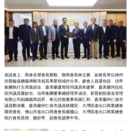
座談會上，商會名譽會長蔡毅，聯席會長林文勝，副會長單位神州
控股輪值總裁傅毅等就其專業領域作分享。參會人員還包括︰佶帝
集團執行主席葉紹全、森美蘭蘆骨區州議員朱建華、森美蘭州拉杭
區州議員蕭妙光、佶帝集團董事總經理李䜩倪、新晉創投基金管理
有限公司副總裁馬頌昇、奉元控股董事長羅仁和、森美蘭州仁保市
議員鄭洧騰、森美蘭州仁保市議員林國宏；大灣區進出口商業總會
聯席會長、佛山市進出口商會會長嚴國山，大灣區進出口商業總會
執行會長英煒、鄒舒寄，副會長趙華中等。