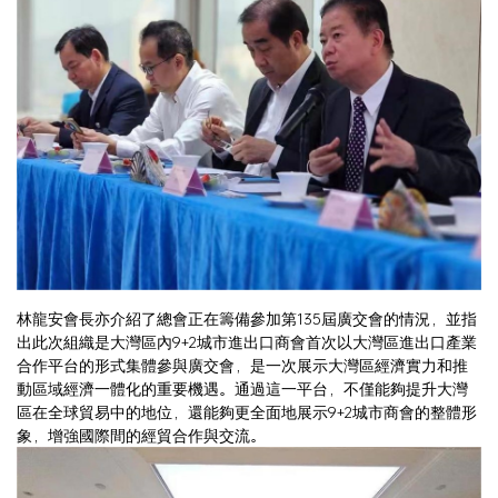
林龍安會長亦介紹了總會正在籌備參加第135屆廣交會的情況，並指
出此次組織是大灣區內9+2城市進出口商會首次以大灣區進出口產業
合作平台的形式集體參與廣交會，是一次展示大灣區經濟實力和推
動區域經濟一體化的重要機遇。通過這一平台，不僅能夠提升大灣
區在全球貿易中的地位，還能夠更全面地展示9+2城市商會的整體形
象，增強國際間的經貿合作與交流。