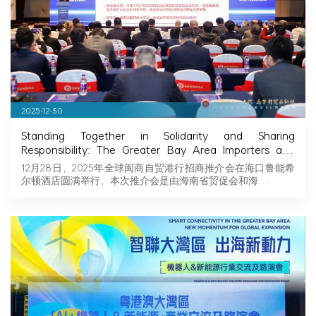
2025-12-30
Standing Together in Solidarity and Sharing
Responsibility: The Greater Bay Area Importers and
Exporters Association Explores New Opportunities in
12月28日，2025年全球闽商自贸港行招商推介会在海口鲁能希
Hainan, Joining Hands with Fujian Businessmen to
尔顿酒店圆满举行，本次推介会是由海南省贸促会和海…
Seize Business Opportunities in Hainan!