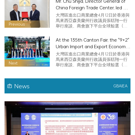
Mr. Chu Shijia, Director General of
China Foreign Trade Center, led a
working group to visit the Chamber
大灣區進出口商業總會4月12日於香港與
of Commerce for discussion and
馬來西亞森美蘭州行政議員張聒翔一行
Previous
舉行座談，商會旗下平台全球鯨選（中
exchange
國）…
At the 135th Canton Fair, the "9+2"
Urban Import and Export Economic
and Trade Activity Zone of the
大灣區進出口商業總會4月12日於香港與
Guangdong-Hong Kong-Macao
馬來西亞森美蘭州行政議員張聒翔一行
Next
舉行座談，商會旗下平台全球鯨選（中
Greater Bay Area was launched!
國）…
News
GBAIEA