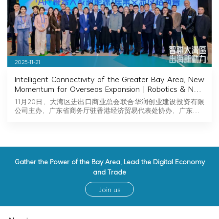
2025-11-21
Intelligent Connectivity of the Greater Bay Area, New
Momentum for Overseas Expansion | Robotics & New
Energy Industry Exchange and Roadshow Successfully
11月20日，大湾区进出口商业总会联合华润创业建设投资有限
Held in Hong Kong
公司主办，广东省商务厅驻香港经济贸易代表处协办，广东…
Gather the Power of the Bay Area, Lead the Digital Economy
and Trade
Join us