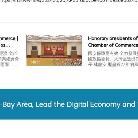
https://m.tkww.hk/s/202403/20/AP65fada75e4b0916e28ea8245
mmerce |
Honorary presidents of
dos
Chamber of Commerce
rnment
invited to attend the N
濟 文/全
國安保障更有效 全力發展拚
merce
Day reception
商業總會會
國政協委員、大灣區進出
Next
風雨雨，
長 林龍安 歷盡近27年的
d
香…
ong,
rence
e Bay Area, Lead the Digital Economy and