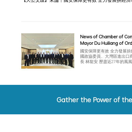
【大公文匯】來論｜國安保障更有效 全力發展拚經濟
News of Chamber of Co
Mayor Du Huiliang of Or
Municipal People's Gove
國安保障更有效 全力發展拚經
visited Chamber of Com
國政協委員、大灣區進出口
長 林龍安 歷盡近27年的風
and had a discussion an
香…
exchange with Tan Yaoz
Previous
consultant of the confe
Gather the Power of th