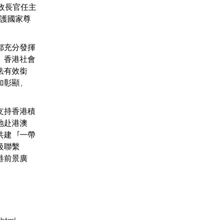
政長官任主
維護國家尊
都充分發揮
，香港社會
法有效銜
加彰顯，
支持香港積
地赴港澳
共建「一帶
級聯繫
港前景廣