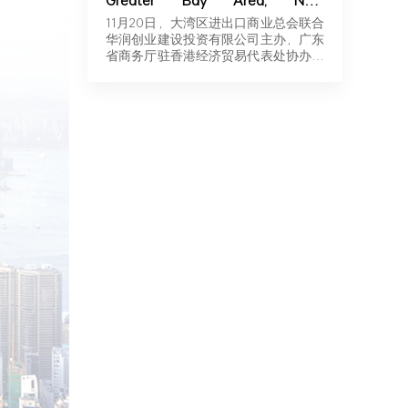
Greater Bay Area, New
Momentum for Overseas
11月20日，大湾区进出口商业总会联合
Expansion | Robotics & New
华润创业建设投资有限公司主办，广东
Energy Industry Exchange and
省商务厅驻香港经济贸易代表处协办，
Roadshow Successfully Held in
广东…
Hong Kong