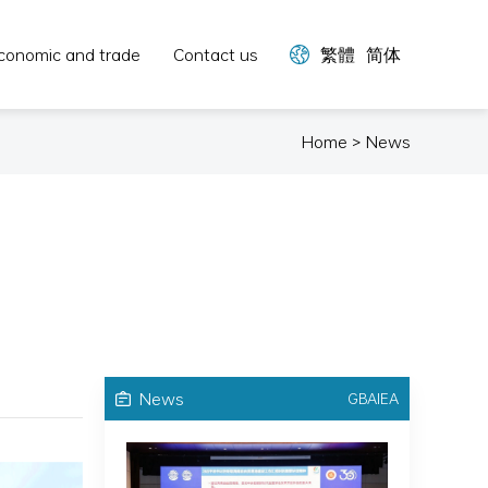
conomic and trade
Contact us
繁體
简体
Home > News
News
GBAIEA