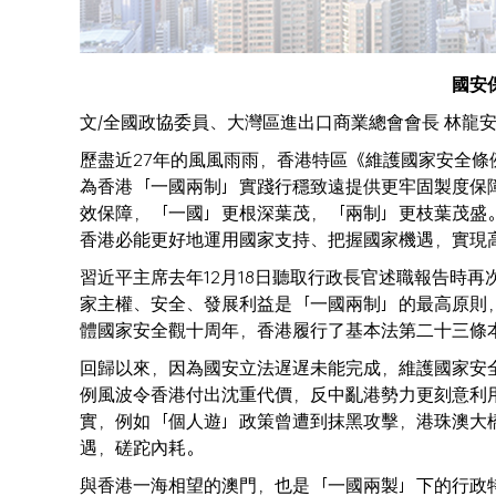
國安
文/全國政協委員、大灣區進出口商業總會會長 林龍
歷盡近27年的風風雨雨，香港特區《維護國家安全
為香港「一國兩制」實踐行穩致遠提供更牢固製度保
效保障，「一國」更根深葉茂，「兩制」更枝葉茂盛
香港必能更好地運用國家支持、把握國家機遇，實現
習近平主席去年12月18日聽取行政長官述職報告時
家主權、安全、發展利益是「一國兩制」的最高原則
體國家安全觀十周年，香港履行了基本法第二十三條
回歸以來，因為國安立法遅遅未能完成，維護國家安
例風波令香港付出沈重代價，反中亂港勢力更刻意利
實，例如「個人遊」政策曾遭到抹黑攻擊，港珠澳大
遇，磋跎內耗。
與香港一海相望的澳門，也是「一國兩製」下的行政特