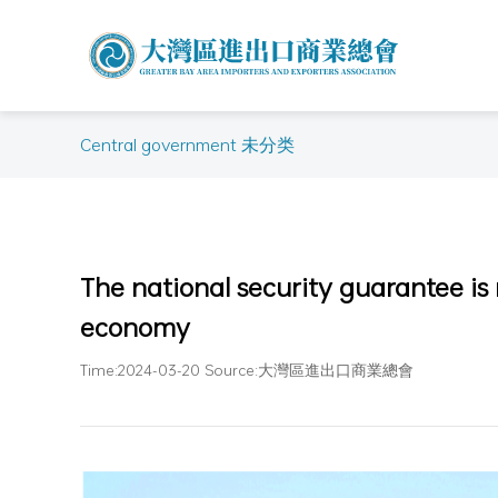
Central government 未分类
The national security guarantee is 
economy
Time:2024-03-20 Source:大灣區進出口商業總會