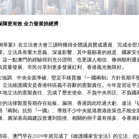
保障更有效 全力發展拚經濟
安
條例草案》在立法會大會三讀時獲得全體議員贊成通過，完成全部
障。立法具有重大意義、深遠影響，其中最顯著的就是，國家安
。這一點澳門的經驗得到充分證明，也更讓人相信，條例順利通
高質量發展、市民分享到更多發展紅利，香港風光無限好。
再次強調，中央全面準確、堅定不移貫徹「一國兩制」方針長期不
，立法維護國安是香港特區義不容辭的憲製責任。今年是習近平
本地立法的憲製責任，完成了歷史使命，不負中央所託，不負國
全的法律製度長期存在短板、漏洞，香港因此吃過大虧，違法「
用「兩制」抗拒「一國」，導致不少中央挺港惠港政策也不能全
橋、廣深港高鐵建設曾遭到阻撓，相關的例子還有很多，令香港
區，澳門早在2009年就完成了《維護國家安全法》的立法；此