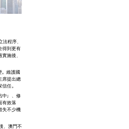
立法程序，
全得到更有
過實施後，
變。維護國
主席提出總
家信任。
佔中」、修
面有效落
錯失不少機
後，澳門不