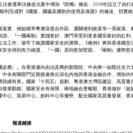
立法會選舉法修改法案中增加「防獨」條款，2018年設立了由行
澳門順利完成對《國旗、國徽及國歌的使用及保護》的修改，切實
臺落實，例如橫琴粵澳深度合作區、通關便利政策等一系政策，
和諧，「一國兩制」實踐更好，澳門享受到更多國安家好的紅利
立法工作，築牢了維護國家安全的屏障。《條例》將與香港國安
家安全得到有力維護，「一國」原則愈加堅固，「兩制」優勢愈
國必應」。在香港邁向由治及興的新階段，中央將一如既往全力
。中央有關部門近期接連推出深化內地與香港金融合作、增加內
將陸續有來。國家「十四五」規劃、粵港澳大灣區建設、高質量
勁發展動能，國家安全有保障，兩地融合更暢順，香港做好「超
運中心、貿易中心、創科中心等優勢，配合國家高質量發展，香
報道鏈接