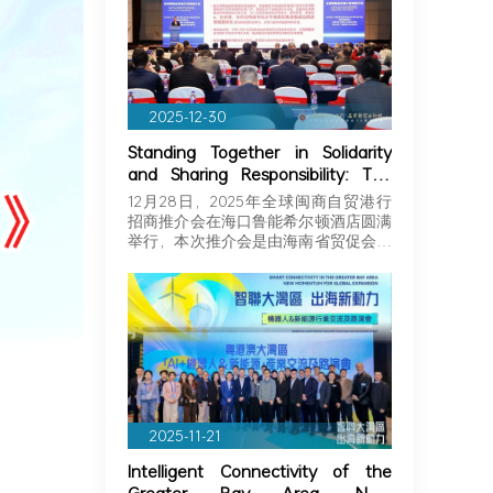
2025-12-30
Standing Together in Solidarity
and Sharing Responsibility: The
Greater Bay Area Importers and
12月28日，2025年全球闽商自贸港行
Exporters Association Explores
招商推介会在海口鲁能希尔顿酒店圆满
New Opportunities in Hainan,
举行，本次推介会是由海南省贸促会和
Joining Hands with Fujian
海…
Businessmen to Seize Business
Opportunities in Hainan!
2025-11-21
Intelligent Connectivity of the