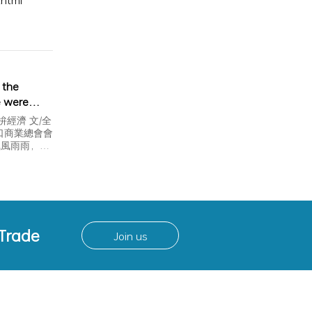
.html
 the
 were
ational
經濟 文/全
口商業總會會
風風雨雨，
 Trade
Join us