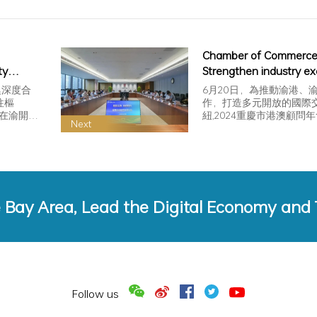
Chamber of Commerce
ty
Strengthen industry e
, Deputy
to help enterprises "sai
澳深度合
6月20日，為推動渝港、
Municipal
往樞
作，打造多元開放的國際
會在渝開
紐,2024重慶市港澳顧問
yor met
Next
幕。本屆港澳…
 On and
nd
e Bay Area, Lead the Digital Economy and
Follow us