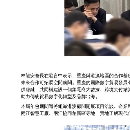
林龍安會長在發言中表示，重慶與港澳地區的合作基
未來合作可拓展空間廣闊。重慶的國際數字貿易發展
供應鏈，共同構建設一個集電商大數據、跨境支付結
助力傳統貿易數字化轉型及品牌出海。
本屆年會期間還將組織港澳顧問開展項目洽談、企業
兩江智慧工廠、兩江協同創新區等地，實地了解現代