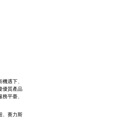
新機遇下，
慶優質產品
服務平臺，
紐、賽力斯