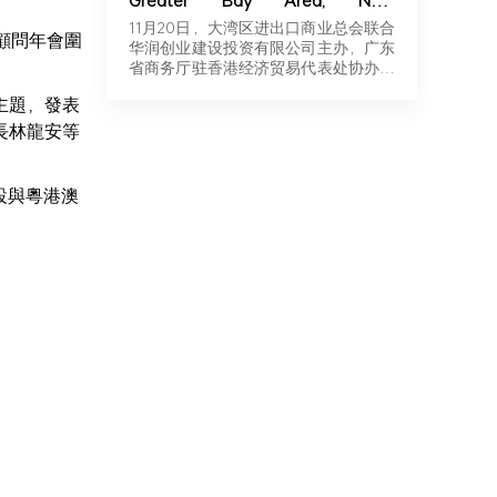
Greater Bay Area, New
Momentum for Overseas
11月20日，大湾区进出口商业总会联合
顧問年會圍
Expansion | Robotics & New
华润创业建设投资有限公司主办，广东
Energy Industry Exchange and
省商务厅驻香港经济贸易代表处协办，
Roadshow Successfully Held in
广东…
主題，發表
Hong Kong
長林龍安等
設與粵港澳