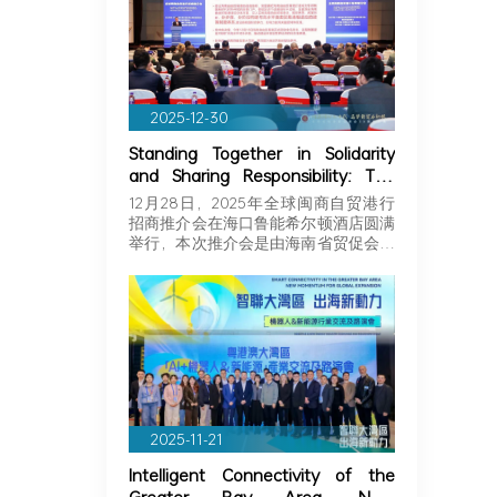
2025-12-30
Standing Together in Solidarity
and Sharing Responsibility: The
Greater Bay Area Importers and
12月28日，2025年全球闽商自贸港行
Exporters Association Explores
招商推介会在海口鲁能希尔顿酒店圆满
New Opportunities in Hainan,
举行，本次推介会是由海南省贸促会和
Joining Hands with Fujian
海…
Businessmen to Seize Business
Opportunities in Hainan!
2025-11-21
Intelligent Connectivity of the