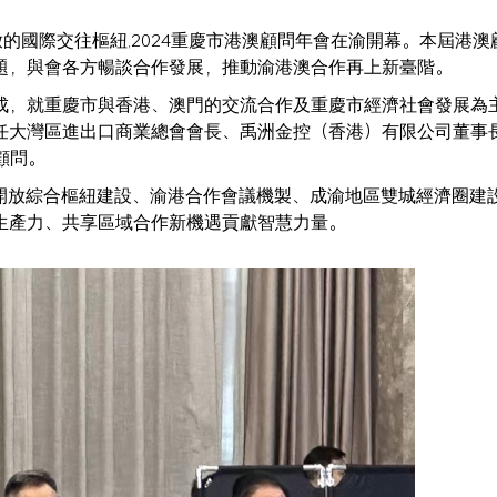
的國際交往樞紐,2024重慶市港澳顧問年會在渝開幕。本屆港澳
題，與會各方暢談合作發展，推動渝港澳合作再上新臺階。
成，就重慶市與香港、澳門的交流合作及重慶市經濟社會發展為
任大灣區進出口商業總會會長、禹洲金控（香港）有限公司董事
顧問。
陸開放綜合樞紐建設、渝港合作會議機製、成渝地區雙城經濟圈建
生產力、共享區域合作新機遇貢獻智慧力量。