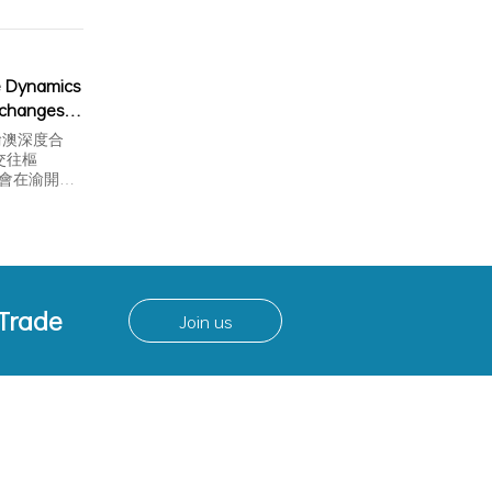
 Dynamics
xchanges
l to sea"
渝澳深度合
交往樞
年會在渝開
 Trade
Join us