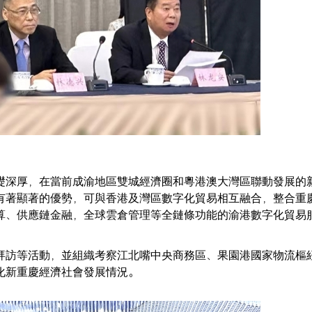
礎深厚，在當前成渝地區雙城經濟圈和粵港澳大灣區聯動發展的
有著顯著的優勢，可與香港及灣區數字化貿易相互融合，整合重
算、供應鏈金融，全球雲倉管理等全鏈條功能的渝港數字化貿易
拜訪等活動，並組織考察江北嘴中央商務區、果園港國家物流樞
化新重慶經濟社會發展情況。