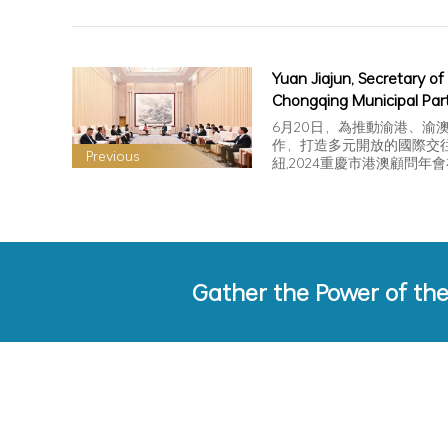
Yuan Jiajun, Secretary of
Chongqing Municipal Par
Committee, Hu Henghua
6月20日，為推動渝港、渝
Secretary of Chongqing 
作，打造多元開放的國際交
Previous
紐,2024重慶市港澳顧問年
Party Committee and Ma
幕。本屆港澳…
with President Lam Lung
other representatives of
Chongqing Hong Kong a
Macao advisers
Gather the Power of th