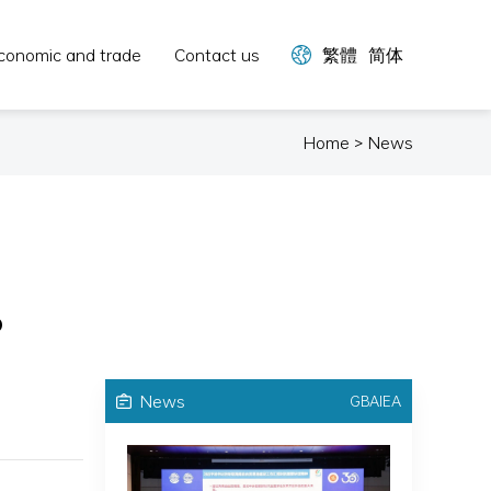
conomic and trade
Contact us
繁體
简体
Home > News
o
News
GBAIEA