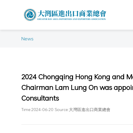
News
2024 Chongqing Hong Kong and Ma
Chairman Lam Lung On was appoi
Consultants
Time:2024-06-20 Source:大灣區進出口商業總會