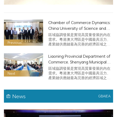
Chamber of Commerce Dynamics:
China University of Science and
Technology Delegation Visits to
區域協調發展是實現高質量發展的內在
Discuss Scientific and
需求。粵港澳大灣區是中國最具活力，
Previous
產業鏈供應鏈最為完善的經濟區域之
Technological Innovation and
一，對外貿…
Industrial Development
Liaoning Provincial Department of
Cooperation
Commerce, Shenyang Municipal
People's Government and Greater
區域協調發展是實現高質量發展的內在
Bay Area Import and Export
需求。粵港澳大灣區是中國最具活力，
Next
產業鏈供應鏈最為完善的經濟區域之
Business Association signed a
一，對外貿…
strategic cooperation agreement
to build a platform for international
News
trade cooperation between
GBAIEA
Liaoning and Hong Kong