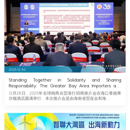
2025-12-30
Standing Together in Solidarity and Sharing
Responsibility: The Greater Bay Area Importers and
Exporters Association Explores New Opportunities in
12月28日，2025年全球闽商自贸港行招商推介会在海口鲁能希
Hainan, Joining Hands with Fujian Businessmen to
尔顿酒店圆满举行，本次推介会是由海南省贸促会和海…
Seize Business Opportunities in Hainan!