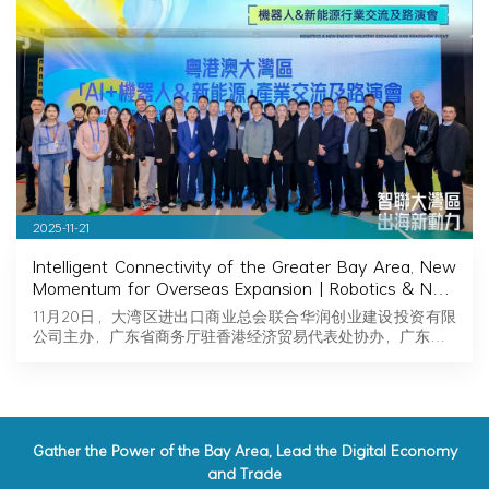
2025-11-21
Intelligent Connectivity of the Greater Bay Area, New
Momentum for Overseas Expansion | Robotics & New
Energy Industry Exchange and Roadshow Successfully
11月20日，大湾区进出口商业总会联合华润创业建设投资有限
Held in Hong Kong
公司主办，广东省商务厅驻香港经济贸易代表处协办，广东…
Gather the Power of the Bay Area, Lead the Digital Economy
and Trade