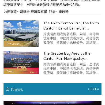
環境快速變化，同時用好最新技術推動產品叠代創新。
內容來源：新華社 經濟觀察報 記者：李曉玲
The 136th Canton Fair | The 136th
Canton Fair will be held in
Guangzhou. Overseas buyers are
跨境電商圈流傳著這樣一句話：全球跨
expected to maintain steady
境看中國，中國跨境看深圳。憑借著先
發優勢、產業鏈供應鏈優勢，深圳作為
volume and improve quality
Previous
「跨境電…
The Greater Bay Area at the
Canton Fair: New quality
productivity stimulates new
跨境電商圈流傳著這樣一句話：全球跨
momentum for foreign trade
境看中國，中國跨境看深圳。憑借著先
Next
發優勢、產業鏈供應鏈優勢，深圳作為
「跨境電…
News
GBAIEA