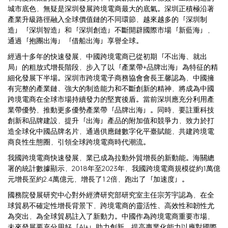
城市底色，無疑是深圳發展跨境電商最大的底氣。深圳正積極沿著
產業升級路徑融入全球價值鏈的不同環節，越來越多的「深圳制
造」「深圳智造」和「深圳創造」不斷開辟國際市場「新藍海」，
通過「抱團出海」「借船出海」享譽全球。
經過十多年的快速發展，中國跨境電商已從初期「不出海、就出
局」的粗放式增長階段，步入了以「產業帶+品牌出海」為特征的精
細化發展下半場。深圳市跨境電子商務協會會長王馨認為，中國擁
有完整的產業鏈、強大的制造能力和不斷創新的精神，將成為中國
跨境電商在全球市場持續發力的堅實後盾。當前深圳應充分利用產
業帶優勢，推動更多優勢產業帶「品牌出海」。同時，要註重科技
創新和品牌建設，提升「出海」產品的附加值和競爭力，致力於打
造全球化中國品牌名片，通過供應鏈數字化平臺賦能，共建跨境電
商良性生態圈，引領全球跨境電商時代潮流。
我國跨境電商快速發展，業已成為拉動外貿增長的新動能。海關總
署的統計數據顯示，2018年至2023年，我國跨境電商規模從約1萬億
元增長至約2.4萬億元，增長了1.2倍，跑出了「加速度」。
國務院發展研究中心對外經濟研究部研究室主任宗芳宇認為，在全
球貿易不確定性增長背景下，跨境電商的靈活性、高效性和韌性尤
為突出，為全球貿易註入了新動力。中國作為跨境電商重要市場，
未來發展要充分用好「AI+」助力創新，提高專業化能力以應對國際