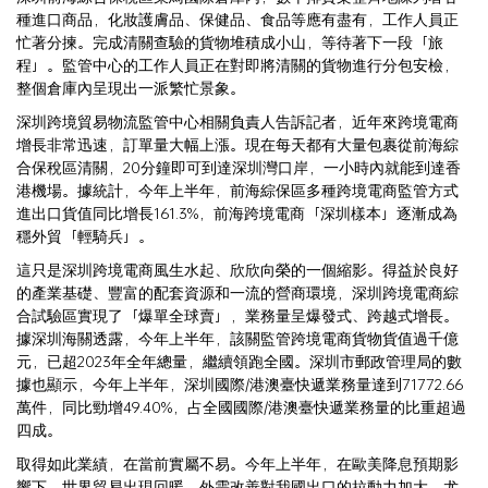
種進口商品，化妝護膚品、保健品、食品等應有盡有，工作人員正
忙著分揀。完成清關查驗的貨物堆積成小山，等待著下一段「旅
程」。監管中心的工作人員正在對即將清關的貨物進行分包安檢，
整個倉庫內呈現出一派繁忙景象。
深圳跨境貿易物流監管中心相關負責人告訴記者，近年來跨境電商
增長非常迅速，訂單量大幅上漲。現在每天都有大量包裹從前海綜
合保稅區清關，20分鐘即可到達深圳灣口岸，一小時內就能到達香
港機場。據統計，今年上半年，前海綜保區多種跨境電商監管方式
進出口貨值同比增長161.3%，前海跨境電商「深圳樣本」逐漸成為
穩外貿「輕騎兵」。
這只是深圳跨境電商風生水起、欣欣向榮的一個縮影。得益於良好
的產業基礎、豐富的配套資源和一流的營商環境，深圳跨境電商綜
合試驗區實現了「爆單全球賣」，業務量呈爆發式、跨越式增長。
據深圳海關透露，今年上半年，該關監管跨境電商貨物貨值過千億
元，已超2023年全年總量，繼續領跑全國。深圳市郵政管理局的數
據也顯示，今年上半年，深圳國際/港澳臺快遞業務量達到71772.66
萬件，同比勁增49.40%，占全國國際/港澳臺快遞業務量的比重超過
四成。
取得如此業績，在當前實屬不易。今年上半年，在歐美降息預期影
響下，世界貿易出現回暖，外需改善對我國出口的拉動力加大，尤