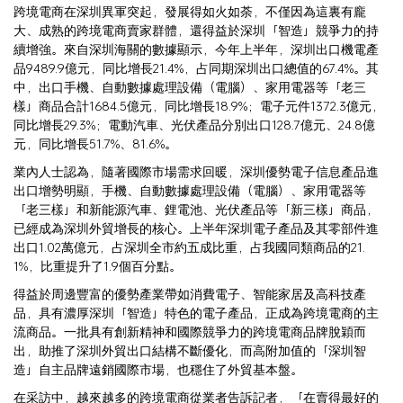
跨境電商在深圳異軍突起，發展得如火如荼，不僅因為這裏有龐
大、成熟的跨境電商賣家群體，還得益於深圳「智造」競爭力的持
續增強。來自深圳海關的數據顯示，今年上半年，深圳出口機電產
品9489.9億元，同比增長21.4%，占同期深圳出口總值的67.4%。其
中，出口手機、自動數據處理設備（電腦）、家用電器等「老三
樣」商品合計1684.5億元，同比增長18.9%；電子元件1372.3億元，
同比增長29.3%；電動汽車、光伏產品分別出口128.7億元、24.8億
元，同比增長51.7%、81.6%。
業內人士認為，隨著國際市場需求回暖，深圳優勢電子信息產品進
出口增勢明顯，手機、自動數據處理設備（電腦）、家用電器等
「老三樣」和新能源汽車、鋰電池、光伏產品等「新三樣」商品，
已經成為深圳外貿增長的核心。上半年深圳電子產品及其零部件進
出口1.02萬億元，占深圳全市約五成比重，占我國同類商品的21.
1%，比重提升了1.9個百分點。
得益於周邊豐富的優勢產業帶如消費電子、智能家居及高科技產
品，具有濃厚深圳「智造」特色的電子產品，正成為跨境電商的主
流商品。一批具有創新精神和國際競爭力的跨境電商品牌脫穎而
出，助推了深圳外貿出口結構不斷優化，而高附加值的「深圳智
造」自主品牌遠銷國際市場，也穩住了外貿基本盤。
在采訪中，越來越多的跨境電商從業者告訴記者，「在賣得最好的