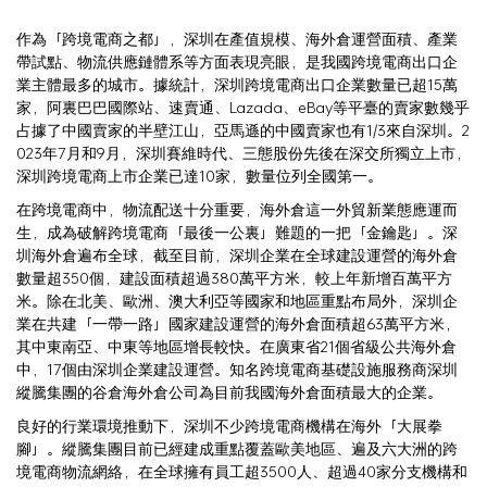
作為「跨境電商之都」，深圳在產值規模、海外倉運營面積、產業
帶試點、物流供應鏈體系等方面表現亮眼，是我國跨境電商出口企
業主體最多的城市。據統計，深圳跨境電商出口企業數量已超15萬
家，阿裏巴巴國際站、速賣通、Lazada、eBay等平臺的賣家數幾乎
占據了中國賣家的半壁江山，亞馬遜的中國賣家也有1/3來自深圳。2
023年7月和9月，深圳賽維時代、三態股份先後在深交所獨立上市，
深圳跨境電商上市企業已達10家，數量位列全國第一。
在跨境電商中，物流配送十分重要，海外倉這一外貿新業態應運而
生，成為破解跨境電商「最後一公裏」難題的一把「金鑰匙」。深
圳海外倉遍布全球，截至目前，深圳企業在全球建設運營的海外倉
數量超350個，建設面積超過380萬平方米，較上年新增百萬平方
米。除在北美、歐洲、澳大利亞等國家和地區重點布局外，深圳企
業在共建「一帶一路」國家建設運營的海外倉面積超63萬平方米，
其中東南亞、中東等地區增長較快。在廣東省21個省級公共海外倉
中，17個由深圳企業建設運營。知名跨境電商基礎設施服務商深圳
縱騰集團的谷倉海外倉公司為目前我國海外倉面積最大的企業。
良好的行業環境推動下，深圳不少跨境電商機構在海外「大展拳
腳」。縱騰集團目前已經建成重點覆蓋歐美地區、遍及六大洲的跨
境電商物流網絡，在全球擁有員工超3500人、超過40家分支機構和