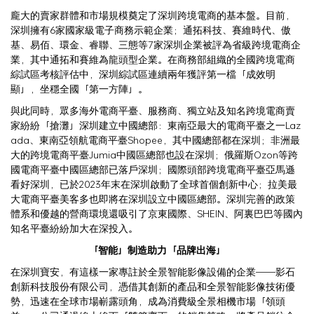
龐大的賣家群體和市場規模奠定了深圳跨境電商的基本盤。目前，
深圳擁有6家國家級電子商務示範企業；通拓科技、賽維時代、傲
基、易佰、環金、睿聯、三態等7家深圳企業被評為省級跨境電商企
業，其中通拓和賽維為龍頭型企業。在商務部組織的全國跨境電商
綜試區考核評估中，深圳綜試區連續兩年獲評第一檔「成效明
顯」，坐穩全國「第一方陣」。
與此同時，眾多海外電商平臺、服務商、獨立站及知名跨境電商賣
家紛紛「搶灘」深圳建立中國總部：東南亞最大的電商平臺之一Laz
ada、東南亞領航電商平臺Shopee，其中國總部都在深圳；非洲最
大的跨境電商平臺Jumia中國區總部也設在深圳；俄羅斯Ozon等跨
國電商平臺中國區總部已落戶深圳；國際頭部跨境電商平臺亞馬遜
看好深圳，已於2023年末在深圳啟動了全球首個創新中心；拉美最
大電商平臺美客多也即將在深圳設立中國區總部。深圳完善的政策
體系和優越的營商環境還吸引了京東國際、SHEIN、阿裏巴巴等國內
知名平臺紛紛加大在深投入。
「智能」制造助力「品牌出海」
在深圳寶安，有這樣一家專註於全景智能影像設備的企業——影石
創新科技股份有限公司，憑借其創新的產品和全景智能影像技術優
勢，迅速在全球市場嶄露頭角，成為消費級全景相機市場「領頭