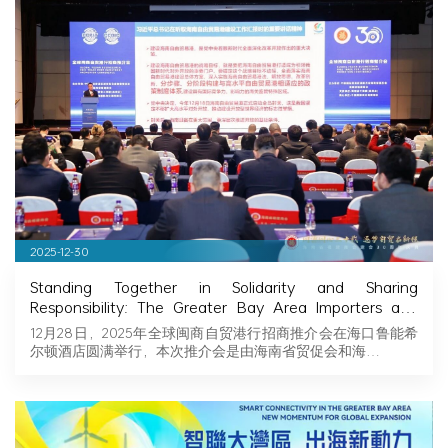
2025-12-30
Standing Together in Solidarity and Sharing
Responsibility: The Greater Bay Area Importers and
Exporters Association Explores New Opportunities in
12月28日，2025年全球闽商自贸港行招商推介会在海口鲁能希
Hainan, Joining Hands with Fujian Businessmen to
尔顿酒店圆满举行，本次推介会是由海南省贸促会和海…
Seize Business Opportunities in Hainan!