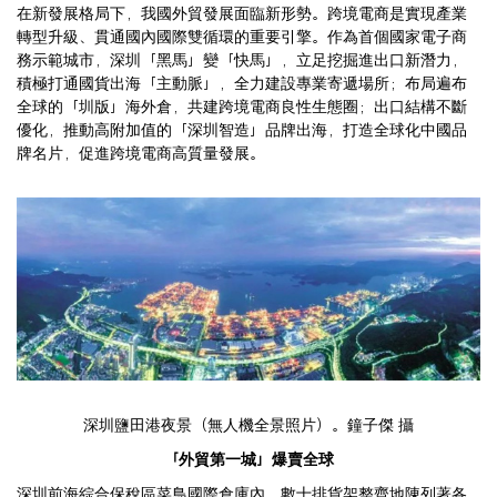
在新發展格局下，我國外貿發展面臨新形勢。跨境電商是實現產業
轉型升級、貫通國內國際雙循環的重要引擎。作為首個國家電子商
務示範城市，深圳「黑馬」變「快馬」，立足挖掘進出口新潛力，
積極打通國貨出海「主動脈」，全力建設專業寄遞場所；布局遍布
全球的「圳版」海外倉，共建跨境電商良性生態圈；出口結構不斷
優化，推動高附加值的「深圳智造」品牌出海，打造全球化中國品
牌名片，促進跨境電商高質量發展。
深圳鹽田港夜景（無人機全景照片）。鐘子傑 攝
「外貿第一城」爆賣全球
深圳前海綜合保稅區菜鳥國際倉庫內，數十排貨架整齊地陳列著各