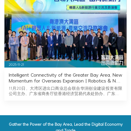
2025-11-21
Intelligent Connectivity of the Greater Bay Area, New
Momentum for Overseas Expansion | Robotics & New
Energy Industry Exchange and Roadshow Successfully
11月20日，大湾区进出口商业总会联合华润创业建设投资有限
Held in Hong Kong
公司主办，广东省商务厅驻香港经济贸易代表处协办，广东…
Gather the Power of the Bay Area, Lead the Digital Economy
and Trade