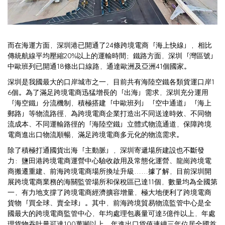
而在海運方面，深圳港已開通了24條跨境電商「海上快線」，相比
傳統航線平均壓縮20%以上的運輸時間；鐵路方面，深圳「灣區號」
中歐班列已開通18條出口線路，通達歐洲及亞洲41個國家。
深圳是我國最大的口岸城市之一，目前共有海陸空鐵各類貨運口岸1
6個。為了滿足跨境電商迅猛增長的「出海」需求，深圳充分運用
「海空鐵」分流機制，積極搭建「中歐班列」「空中通道」「海上
郵路」等物流路徑，為跨境電商企業打造出不同送達時效、不同物
流成本、不同運輸路徑的「海陸空鐵」立體式物流通道，保障跨境
電商進出口物流順暢，滿足跨境電商多元化的物流需求。
除了積極打通國貨出海「主動脈」，深圳寄遞場所建設也不斷發
力：鹽田港跨境電商運營中心驗收啟用及常態化運營、龍崗跨境電
商搬遷重建、前海跨境電商場所換址升級……據了解，目前深圳開
展跨境電商業務的海關監管場所和保稅區已達11個，數量均為全國第
一，有力地支撐了跨境電商經濟擴容增量，極大地便利了跨境電商
貨物「買全球、賣全球」。其中，前海跨境貿易物流監管中心是全
國最大的跨境電商監管中心，年均處理包裹量可達3億件以上，年處
理貨物吞吐量可達100萬噸以上，年進出口貨值連續三年位居全國首