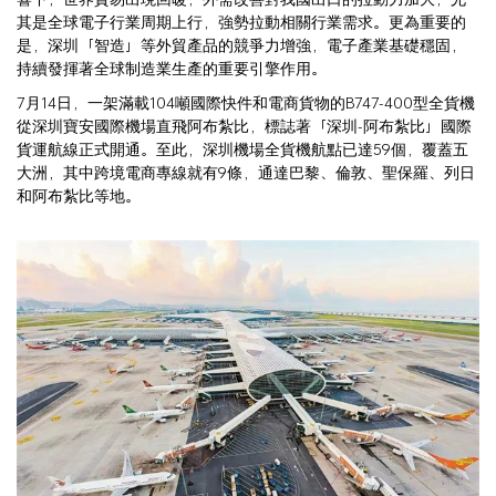
其是全球電子行業周期上行，強勢拉動相關行業需求。更為重要的
是，深圳「智造」等外貿產品的競爭力增強，電子產業基礎穩固，
持續發揮著全球制造業生產的重要引擎作用。
7月14日，一架滿載104噸國際快件和電商貨物的B747-400型全貨機
從深圳寶安國際機場直飛阿布紮比，標誌著「深圳-阿布紮比」國際
貨運航線正式開通。至此，深圳機場全貨機航點已達59個，覆蓋五
大洲，其中跨境電商專線就有9條，通達巴黎、倫敦、聖保羅、列日
和阿布紮比等地。