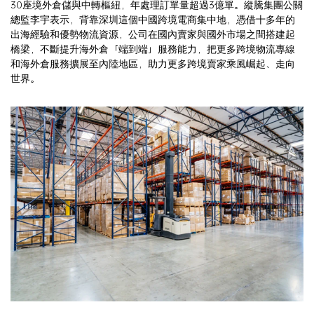
30座境外倉儲與中轉樞紐，年處理訂單量超過3億單。縱騰集團公關
總監李宇表示，背靠深圳這個中國跨境電商集中地，憑借十多年的
出海經驗和優勢物流資源，公司在國內賣家與國外市場之間搭建起
橋梁，不斷提升海外倉「端到端」服務能力，把更多跨境物流專線
和海外倉服務擴展至內陸地區，助力更多跨境賣家乘風崛起、走向
世界。