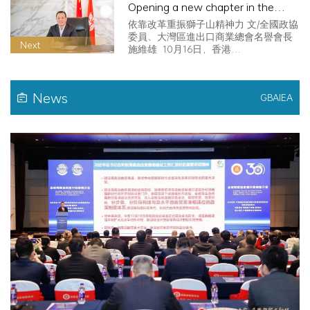
Opening a new chapter in the
integration of Hong Kong and the
依靠改革重振獅子山精神力 文/全國政協
Mainland
委員、大灣區進出口商業總會名譽會長
Next
施維雄 10月16日，香港…
News
GBAIEA