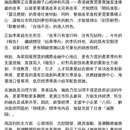
施政團隊正在重振獅子山精神和共識——香港確實需要實施直達痛
處的改革，以後更要通過改革去完善改革，才能體現「開拓進取」
「靈活應變」的香港社會特點；同時，整個改革進程更需要重構人
心，讓每位市民找到夢想和振作的動力，才能發揮出「刻苦耐勞」
「勤奮拚搏」「自強不息」的港人特色。
正如李家超先生所言，「改革只有進行時，沒有完結時」。今年的
《報告》，繼續體現「結果導向」的李氏特色，因此既有宏觀理
念、規劃目標，更有關鍵措施以及可量化的績效指標。
例如，為鞏固最寶貴的國際金融中心地位，更有力度的產業導向和
支援措施，直接寫入《報告》。針對高新技術產業的重新全力衝
刺，不僅教育、培才、引才、人才與產業結合都有了各項改革創新
舉措，更驚喜的還有百億創科產業引導基金、供應鏈服務中心、海
運港口發展局、低空經濟專責小組等配套措施。
在施政及治理方面，筆者認為，施政乃至治理不僅是政府必須的作
為，更要帶動更多團體、更廣泛市民去參與，方能支持經濟、民生
的融合及成果共享。因此，銀發經濟、支援中小企業「八招」、解
決劏房問題的「簡樸房」標準等內容，無疑充當了社會「減壓
閥」。
再說到民生方面，公屋增容、北部開發、購房激勵、基層醫療服務
完善、新增醫學院校等改革舉措，顯示了這份《施政報告》事前經