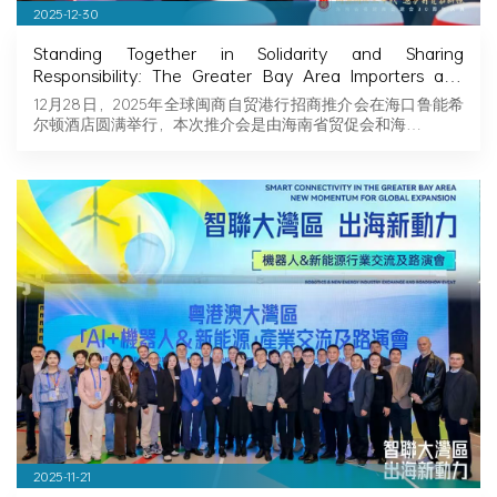
2025-12-30
Standing Together in Solidarity and Sharing
Responsibility: The Greater Bay Area Importers and
Exporters Association Explores New Opportunities in
12月28日，2025年全球闽商自贸港行招商推介会在海口鲁能希
Hainan, Joining Hands with Fujian Businessmen to
尔顿酒店圆满举行，本次推介会是由海南省贸促会和海…
Seize Business Opportunities in Hainan!
2025-11-21