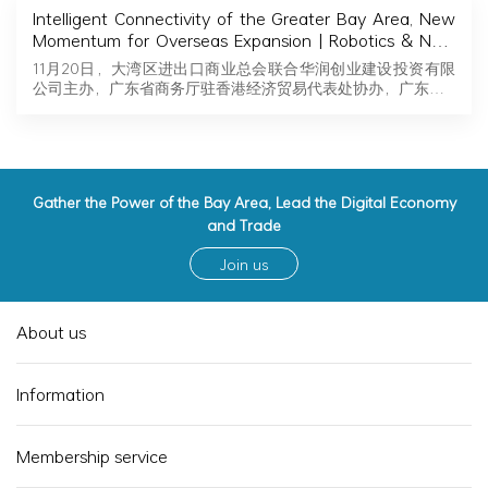
Intelligent Connectivity of the Greater Bay Area, New
Momentum for Overseas Expansion | Robotics & New
Energy Industry Exchange and Roadshow Successfully
11月20日，大湾区进出口商业总会联合华润创业建设投资有限
Held in Hong Kong
公司主办，广东省商务厅驻香港经济贸易代表处协办，广东…
Gather the Power of the Bay Area, Lead the Digital Economy
and Trade
Join us
About us
Information
Membership service