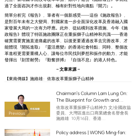
過了全面咨詢才作出規劃，極有針對性地向痛點「開刀」。
簡單分析完《報告》，筆者有一個新感受——這份《施政報告》，
是對百年未有之大變局，對國家進一步全面深化改革及香港融入國
家發展大局的一次有力呼應。此外，從結構到改革措施，今年《施
政報告》體現了特區施政團隊正在重振獅子山精神和共識——香港
確實需要實施直達痛處的改革，以後更要通過改革去完善改革，才
能體現「開拓進取」「靈活應變」的香港社會特點；同時，整個改
革進程更需要重構人心，讓每位市民找到夢想和振作的動力，才能
發揮出「刻苦耐勞」「勤奮拼搏」「自強不息」的港人特色。
– 文章來源 –
【東南傳媒】施維雄：依靠改革重振獅子山精神
Chairman's Column Lam Lung On:
The Blueprint for Growth and
development effectively responds
依靠改革重振獅子山精神力 文/全國政協
to people's livelihood concerns
委員、大灣區進出口商業總會名譽會長
Previous
施維雄 10月16日，香港…
Policy address | WONG Ming-fan: