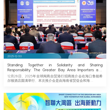
2025-12-30
Standing Together in Solidarity and Sharing
Responsibility: The Greater Bay Area Importers and
Exporters Association Explores New Opportunities in
12月28日，2025年全球闽商自贸港行招商推介会在海口鲁能希
Hainan, Joining Hands with Fujian Businessmen to
尔顿酒店圆满举行，本次推介会是由海南省贸促会和海…
Seize Business Opportunities in Hainan!