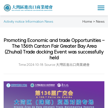
Activity notice Information News
Home > News
Promoting Economic and trade Opportunities –
The 136th Canton Fair Greater Bay Area
(Zhuhai) Trade docking Event was successfully
held
Time:2024-10-18 Source:大灣區進出口商業總會