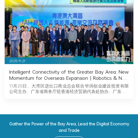
2025-11-21
Intelligent Connectivity of the Greater Bay Area, New
Momentum for Overseas Expansion | Robotics & New
Energy Industry Exchange and Roadshow Successfully
11月20日，大湾区进出口商业总会联合华润创业建设投资有限
Held in Hong Kong
公司主办，广东省商务厅驻香港经济贸易代表处协办，广东…
Gather the Power of the Bay Area, Lead the Digital Economy
and Trade