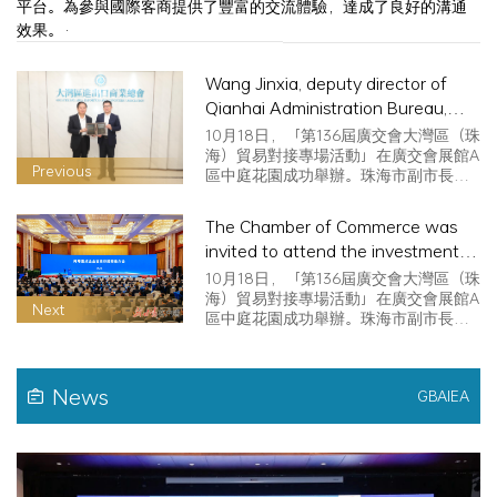
平台。為參與國際客商提供了豐富的交流體驗，達成了良好的溝通
效果。·
Wang Jinxia, deputy director of
Qianhai Administration Bureau,
visited the Chamber of Commerce
10月18日，「第136屆廣交會大灣區（珠
to discuss joint development
海）貿易對接專場活動」在廣交會展館A
Previous
區中庭花園成功舉辦。珠海市副市長…
The Chamber of Commerce was
invited to attend the investment
promotion meeting of key Fujian
10月18日，「第136屆廣交會大灣區（珠
and Guangdong enterprises in
海）貿易對接專場活動」在廣交會展館A
Next
區中庭花園成功舉辦。珠海市副市長…
Gansu and signed key cooperation
projects
News
GBAIEA