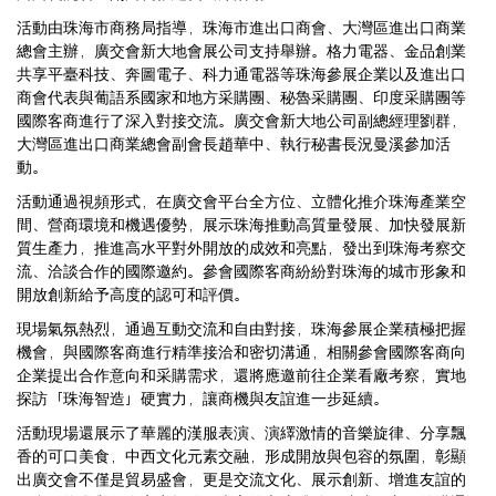
活動由珠海市商務局指導，珠海市進出口商會、大灣區進出口商業
總會主辦，廣交會新大地會展公司支持舉辦。格力電器、金品創業
共享平臺科技、奔圖電子、科力通電器等珠海參展企業以及進出口
商會代表與葡語系國家和地方采購團、秘魯采購團、印度采購團等
國際客商進行了深入對接交流。廣交會新大地公司副總經理劉群，
大灣區進出口商業總會副會長趙華中、執行秘書長況曼溪參加活
動。
活動通過視頻形式，在廣交會平台全方位、立體化推介珠海產業空
間、營商環境和機遇優勢，展示珠海推動高質量發展、加快發展新
質生產力，推進高水平對外開放的成效和亮點，發出到珠海考察交
流、洽談合作的國際邀約。參會國際客商紛紛對珠海的城市形象和
開放創新給予高度的認可和評價。
現場氣氛熱烈，通過互動交流和自由對接，珠海參展企業積極把握
機會，與國際客商進行精準接洽和密切溝通，相關參會國際客商向
企業提出合作意向和采購需求，還將應邀前往企業看廠考察，實地
探訪「珠海智造」硬實力，讓商機與友誼進一步延續。
活動現場還展示了華麗的漢服表演、演繹激情的音樂旋律、分享飄
香的可口美食，中西文化元素交融，形成開放與包容的氛圍，彰顯
出廣交會不僅是貿易盛會，更是交流文化、展示創新、增進友誼的