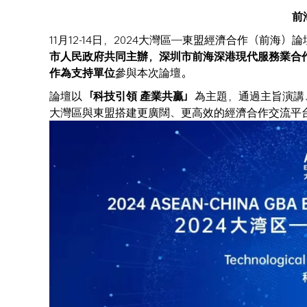
前
11月12-14日，2024大灣區—東盟經濟合作（前
市人民政府共同主辦，深圳市前海深港現代服務業合
作為支持單位
參與本次論壇。
論壇以
「科技引領 產業共贏」
為主題，通過主旨演講
大灣區與東盟搭建更廣闊、更高效的經濟合作交流平