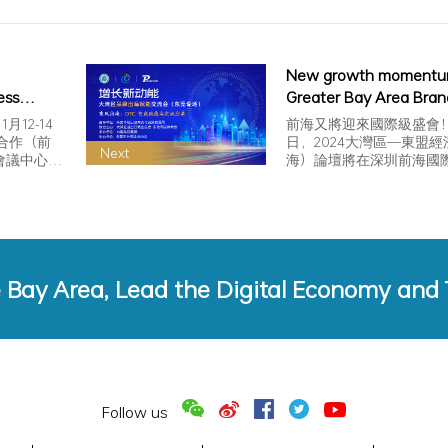
New growth momentu
ess
Greater Bay Area Bran
hamber
Empowerment Confer
12-14
前海又將迎來國際級盛會！ 1
ion and
(Dongguan special eve
濟合作（前
日，2024大灣區—東盟
Next
會議中心…
海）論壇將在深圳前海國
successfully held
e Bay Area, Lead the Digital Economy and
Follow us