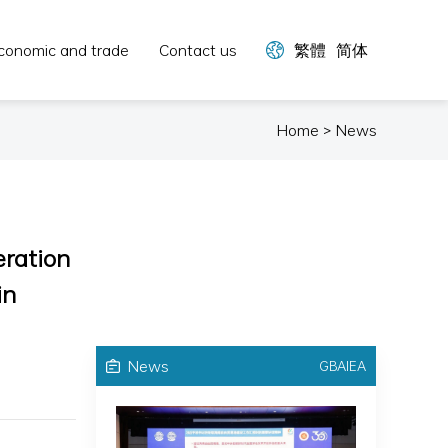
conomic and trade
Contact us
繁體
简体
Home > News
eration
in
News
GBAIEA