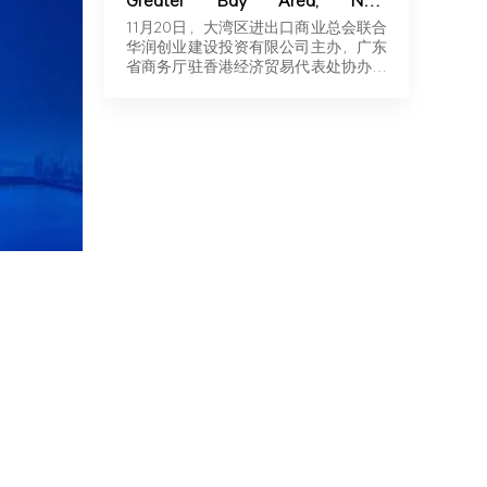
Greater Bay Area, New
Momentum for Overseas
11月20日，大湾区进出口商业总会联合
Expansion | Robotics & New
华润创业建设投资有限公司主办，广东
Energy Industry Exchange and
省商务厅驻香港经济贸易代表处协办，
Roadshow Successfully Held in
广东…
Hong Kong