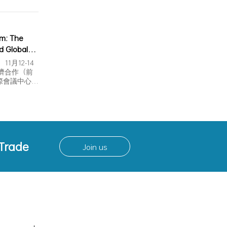
m: The
d Global
ence
1月12-14
nt) was
經濟合作（前
際會議中心…
 Trade
Join us