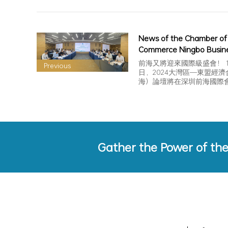
News of the Chamber of
Commerce Ningbo Busin
delegation visited the C
前海又將迎來國際級盛會！ 11月
Previous
of Commerce for discuss
日，2024大灣區—東盟經
海）論壇將在深圳前海國際
exchange
Gather the Power of th