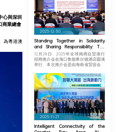
中心與深圳
口商業總會
2025-12-30
Standing Together in Solidarity
，為粵港澳
and Sharing Responsibility: The
Greater Bay Area Importers and
12月28日，2025年全球闽商自贸港行
Exporters Association Explores
招商推介会在海口鲁能希尔顿酒店圆满
New Opportunities in Hainan,
举行，本次推介会是由海南省贸促会和
Joining Hands with Fujian
海…
Businessmen to Seize Business
Opportunities in Hainan!
2025-11-21
Intelligent Connectivity of the