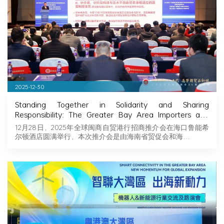
2025-12-30
Standing Together in Solidarity and Sharing
Responsibility: The Greater Bay Area Importers and
Exporters Association Explores New Opportunities in
12月28日，2025年全球闽商自贸港行招商推介会在海口鲁能希
Hainan, Joining Hands with Fujian Businessmen to
尔顿酒店圆满举行，本次推介会是由海南省贸促会和海…
Seize Business Opportunities in Hainan!