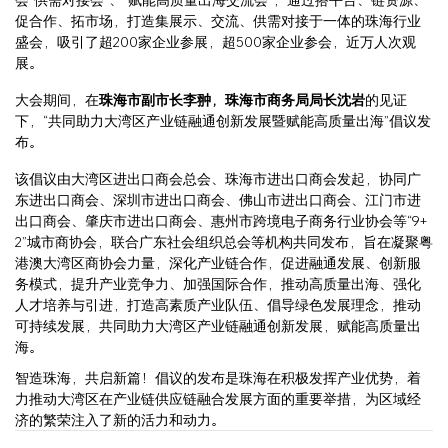
促合作、拓市场，打造集展示、交流、供需对接于一体的珠海行业
盛会，吸引了超200家企业参展，超500家企业参会，近万人次观
展。
大会期间，在
珠海市副市长李翀，珠海市商务局局长沈岩
的见证
下，“共同助力大湾区产业链融通创新发展暨赋能高质量出海”倡议发
布。
该倡议由大湾区进出口商会总会、珠海市进出口商会发起，协同广
东进出口商会、深圳市进出口商会、佛山市进出口商会、江门市进
出口商会、肇庆市进出口商会、惠州市跨境电子商务行业协会等“9+
2”城市商协会，联合广东社会组织总会等机构共同发布，旨在凝聚粤
港澳大湾区商协会力量，深化产业链合作，促进融通发展、创新服
务模式，提升产业竞争力、加强国际合作，推动高质量出海、强化
人才培养与引进，打造高素质产业队伍、倡导绿色发展理念，推动
可持续发展，共同助力大湾区产业链融通创新发展，赋能高质量出
海。
智造珠海，共启新篇！倡议的发布是珠海在积极发挥产业优势，着
力推动大湾区在产业链供应链融合发展方面的重要举措，为区域经
济的繁荣注入了新的活力和动力。