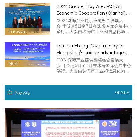
2024 Greater Bay Area-ASEAN
Economic Cooperation (Qianhai)
Forum opens! The Chamber co-
“2024珠海产业链供应链融合发展大
hosts the "Cross-border E-
会”于12月5日至7日在珠海国际会展中心
Previous
举行。大会由珠海市工业和信息化局、
commerce" and "ICC President"
…
forums
Tam Yiu-chung: Give full play to
Hong Kong's unique advantages,
jointly build the Belt and Road, and
“2024珠海产业链供应链融合发展大
Next
share the development dividend
会”于12月5日至7日在珠海国际会展中心
举行。大会由珠海市工业和信息化局、
…
News
GBAIEA