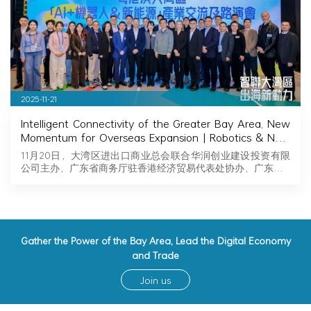
2025-11-21
Intelligent Connectivity of the Greater Bay Area, New
Momentum for Overseas Expansion | Robotics & New
Energy Industry Exchange and Roadshow Successfully
11月20日，大湾区进出口商业总会联合华润创业建设投资有限
Held in Hong Kong
公司主办，广东省商务厅驻香港经济贸易代表处协办，广东…
Gather the Power of the Bay Area, Lead the Digital Economy
and Trade
Join us