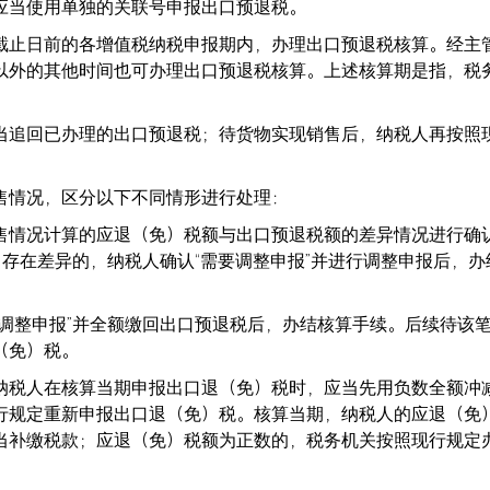
业应当使用单独的关联号申报出口预退税。
截止日前的各增值税纳税申报期内，办理出口预退税核算。经主
以外的其他时间也可办理出口预退税核算。上述核算期是指，税
当追回已办理的出口预退税；待货物实现销售后，纳税人再按照
销售情况，区分以下不同情形进行处理：
售情况计算的应退（免）税额与出口预退税额的差异情况进行确
；存在差异的，纳税人确认“需要调整申报”并进行调整申报后，办
调整申报”并全额缴回出口预退税后，办结核算手续。后续待该
退（免）税。
纳税人在核算当期申报出口退（免）税时，应当先用负数全额冲
行规定重新申报出口退（免）税。核算当期，纳税人的应退（免
当补缴税款；应退（免）税额为正数的，税务机关按照现行规定