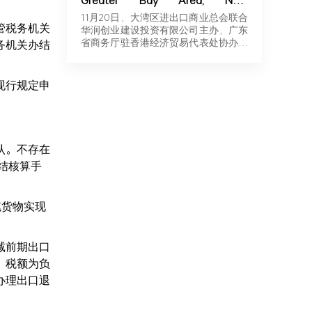
Greater Bay Area, New
Momentum for Overseas
11月20日，大湾区进出口商业总会联合
管税务机关
Expansion | Robotics & New
华润创业建设投资有限公司主办，广东
Energy Industry Exchange and
省商务厅驻香港经济贸易代表处协办，
务机关办结
Roadshow Successfully Held in
广东…
Hong Kong
现行规定申
认。不存在
结核算手
笔货物实现
减前期出口
）税额为负
办理出口退