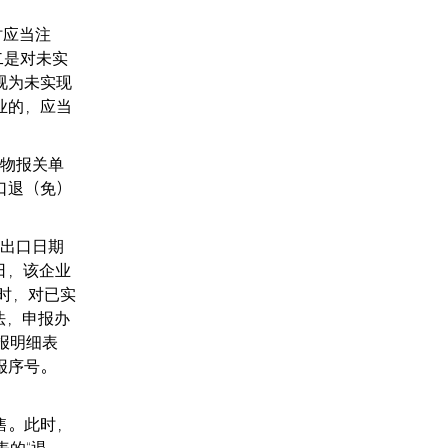
时应当注
二是对未实
视为未实现
业的，应当
报关单
口退（免）
的出口日期
0日，该企业
税时，对已实
法，申报办
报明细表
申报序号。
售。此时，