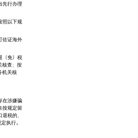
当先行办理
按照以下规
可佐证海外
退（免）税
关核查；按
务机关核
存在涉嫌骗
未按规定留
口退税的，
规定执行。