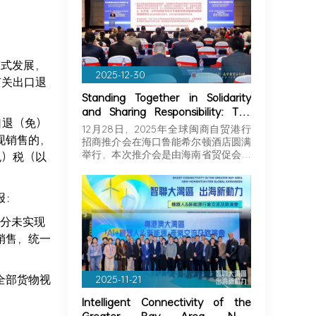
模式发展，
2025-12-30
有关出口退
Standing Together in Solidarity
and Sharing Responsibility: The
口退（免）
Greater Bay Area Importers and
12月28日，2025年全球闽商自贸港行
现销售的，
Exporters Association Explores
招商推介会在海口鲁能希尔顿酒店圆满
New Opportunities in Hainan,
举行，本次推介会是由海南省贸促会和
免）税（以
Joining Hands with Fujian
海…
Businessmen to Seize Business
Opportunities in Hainan!
求申报：
区分未实现
销售，统一
全部货物视
2025-11-21
Intelligent Connectivity of the