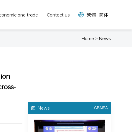
conomic and trade
Contact us
繁體
简体
Home > News
tion
ross-
News
GBAIEA