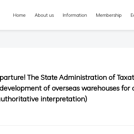
Home
About us
Information
Membership
E
parture! The State Administration of Taxa
development of overseas warehouses for c
thoritative interpretation)