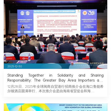
2025-12-30
Standing Together in Solidarity and Sharing
Responsibility: The Greater Bay Area Importers and
Exporters Association Explores New Opportunities in
12月28日，2025年全球闽商自贸港行招商推介会在海口鲁能希
Hainan, Joining Hands with Fujian Businessmen to
尔顿酒店圆满举行，本次推介会是由海南省贸促会和海…
Seize Business Opportunities in Hainan!