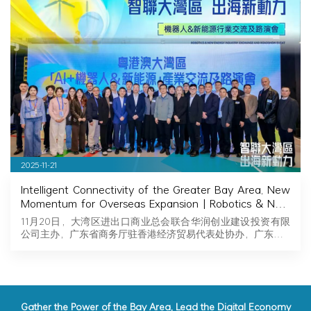
2025-11-21
Intelligent Connectivity of the Greater Bay Area, New
Momentum for Overseas Expansion | Robotics & New
Energy Industry Exchange and Roadshow Successfully
11月20日，大湾区进出口商业总会联合华润创业建设投资有限
Held in Hong Kong
公司主办，广东省商务厅驻香港经济贸易代表处协办，广东…
Gather the Power of the Bay Area, Lead the Digital Economy