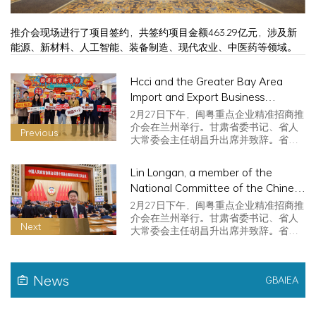
推介会现场进行了项目签约，共签约项目金额463.29亿元，涉及新
能源、新材料、人工智能、装备制造、现代农业、中医药等领域。
Hcci and the Greater Bay Area
Import and Export Business
Association jointly organized the
2月27日下午，闽粤重点企业精准招商推
"Building a Better Life" activity to
介会在兰州举行。甘肃省委书记、省人
Previous
大常委会主任胡昌升出席并致辞。省政
help domestic products expand
协主…
the Hong Kong market
Lin Longan, a member of the
National Committee of the Chinese
People's Political Consultative
2月27日下午，闽粤重点企业精准招商推
Conference of Hong Kong and
介会在兰州举行。甘肃省委书记、省人
Next
大常委会主任胡昌升出席并致辞。省政
Macao, proposed to promote the
协主…
integrated development of "AI+
cross-border e-commerce" in the
News
Guangdong-Hong Kong-Macao
GBAIEA
Greater Bay Area