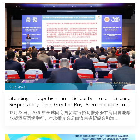
2025-12-30
Standing Together in Solidarity and Sharing
Responsibility: The Greater Bay Area Importers and
Exporters Association Explores New Opportunities in
12月28日，2025年全球闽商自贸港行招商推介会在海口鲁能希
Hainan, Joining Hands with Fujian Businessmen to
尔顿酒店圆满举行，本次推介会是由海南省贸促会和海…
Seize Business Opportunities in Hainan!