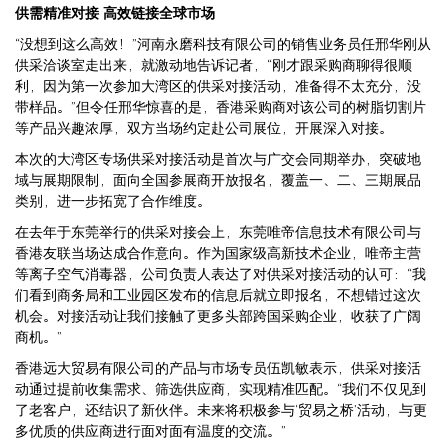
供需精准对接 高效链接全球市场
“没想到这么高效！”河南永磨科技有限公司的销售业务员任邢华刚从
供采洽谈室走出来，就激动地告诉记者，“刚才跟采购商聊得很顺
利，因为第一次参加大湾区的供采对接活动，准备得不太充分，没
带样品。”但令任邢华惊喜的是，香港采购商对该公司的树脂切割片
等产品兴趣浓厚，双方当场约定赴公司展位，开展深入对接。
本次的大湾区专场供采对接活动是首次与广交会同期举办，突破地
域与展期限制，面向全国参展商开放报名，覆盖一、二、三期展品
类别，进一步拓宽了合作维度。
在去年于东莞举行的供采对接会上，东莞唯帝信息技术有限公司与
香港友联当场达成合作意向。作为国家级高新技术企业，唯帝主营
等离子空气消毒器，公司负责人表达了对供采对接活动的认可：“我
们看到商务局和工业园区发布的信息后就立即报名，不想错过这次
机会。对接活动让我们接触了更多头部跨国采购企业，收获了广阔
商机。”
香港远大贸易有限公司的产品与市场专员伍凯敏表示，供采对接活
动通过提前收集需求、筛选供应商，实现精准匹配。“我们不仅见到
了老客户，还结识了新伙伴。未来将积极参与‘贸易之桥’活动，与更
多优质的供应商进行面对面有温度的交流。”