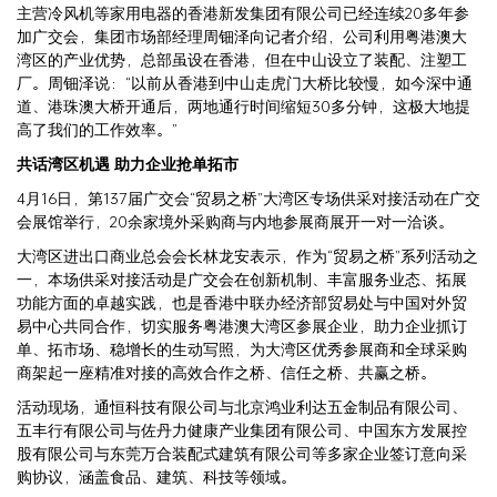
主营冷风机等家用电器的香港新发集团有限公司已经连续20多年参
加广交会，集团市场部经理周钿泽向记者介绍，公司利用粤港澳大
湾区的产业优势，总部虽设在香港，但在中山设立了装配、注塑工
厂。周钿泽说：“以前从香港到中山走虎门大桥比较慢，如今深中通
道、港珠澳大桥开通后，两地通行时间缩短30多分钟，这极大地提
高了我们的工作效率。”
共话湾区机遇 助力企业抢单拓市
4月16日，第137届广交会“贸易之桥”大湾区专场供采对接活动在广交
会展馆举行，20余家境外采购商与内地参展商展开一对一洽谈。
大湾区进出口商业总会会长林龙安表示，作为“贸易之桥”系列活动之
一，本场供采对接活动是广交会在创新机制、丰富服务业态、拓展
功能方面的卓越实践，也是香港中联办经济部贸易处与中国对外贸
易中心共同合作，切实服务粤港澳大湾区参展企业，助力企业抓订
单、拓市场、稳增长的生动写照，为大湾区优秀参展商和全球采购
商架起一座精准对接的高效合作之桥、信任之桥、共赢之桥。
活动现场，通恒科技有限公司与北京鸿业利达五金制品有限公司、
五丰行有限公司与佐丹力健康产业集团有限公司、中国东方发展控
股有限公司与东莞万合装配式建筑有限公司等多家企业签订意向采
购协议，涵盖食品、建筑、科技等领域。