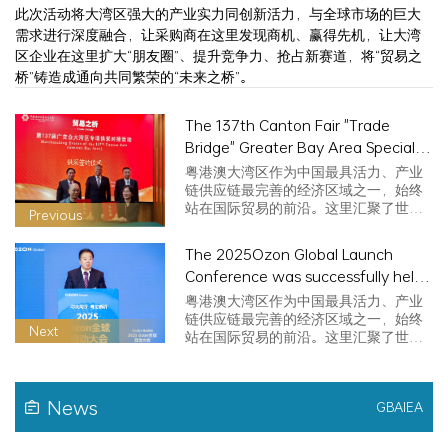
此次活动将大湾区强大的产业实力同创新活力，与全球市场的巨大
需求进行深度融合，让采购商在这里发现商机、赢得先机，让大湾
区企业在这里扩大“朋友圈”、提升竞争力、抢占新赛道，将“贸易之
桥”铸造成通向共同繁荣的“未来之桥”。
The 137th Canton Fair "Trade
Bridge" Greater Bay Area Special
Supply and Demand Matching
粤港澳大湾区作为中国最具活力、产业
Event was successfully held
链供应链最完善的经济区域之一，始终
站在国际贸易的前沿。这里汇聚了世界
Previous
级产业集…
The 2025Ozon Global Launch
Conference was successfully held,
jointly exploring new opportunities
粤港澳大湾区作为中国最具活力、产业
in cross-border e-commerce
链供应链最完善的经济区域之一，始终
Next
站在国际贸易的前沿。这里汇聚了世界
级产业集…
News
GBAIEA