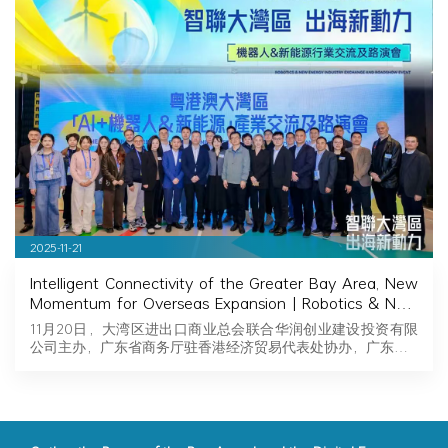
2025-11-21
Intelligent Connectivity of the Greater Bay Area, New
Momentum for Overseas Expansion | Robotics & New
Energy Industry Exchange and Roadshow Successfully
11月20日，大湾区进出口商业总会联合华润创业建设投资有限
Held in Hong Kong
公司主办，广东省商务厅驻香港经济贸易代表处协办，广东…