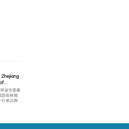
e Zhejiang
of
egation
、寧波市委書
for
戰部長林雅
一行來訪商
ication
座談。