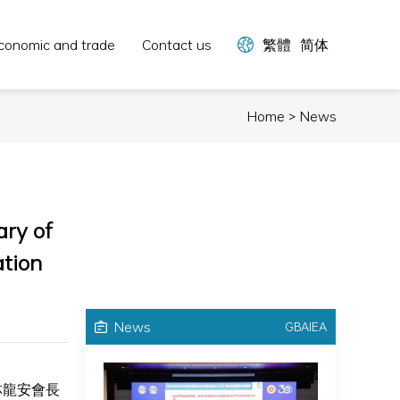
conomic and trade
Contact us
繁體
简体
Home > News
ary of
ation
News
GBAIEA
林龍安會長