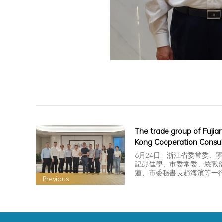
The trade group of Fujia
Kong Cooperation Consul
Committee of Fuzhou N
6月24日，浙江省委常委、
visited the Chamber of
記彭佳學，市委常委、統戰
蓮，市委秘書長趙海濱等一
Commerce
Previous
會，林龍安會長進行接待座