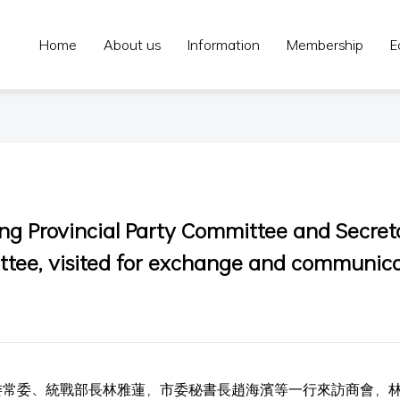
Home
About us
Information
Membership
E
ng Provincial Party Committee and Secret
ttee, visited for exchange and communic
委常委、統戰部長林雅蓮，市委秘書長趙海濱等一行來訪商會，