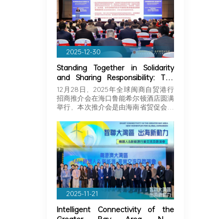
2025-12-30
Standing Together in Solidarity
and Sharing Responsibility: The
Greater Bay Area Importers and
12月28日，2025年全球闽商自贸港行
Exporters Association Explores
招商推介会在海口鲁能希尔顿酒店圆满
New Opportunities in Hainan,
举行，本次推介会是由海南省贸促会和
Joining Hands with Fujian
海…
Businessmen to Seize Business
Opportunities in Hainan!
2025-11-21
Intelligent Connectivity of the