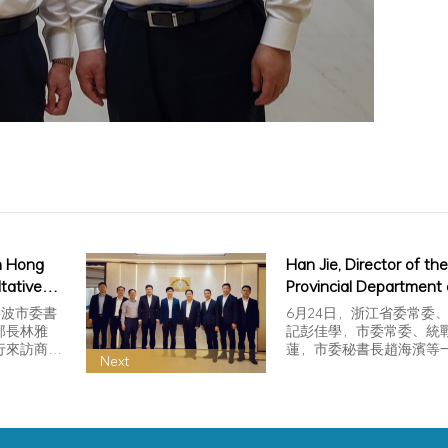
n Hong
Han Jie, Director of th
tative
Provincial Department 
ew Area
Commerce, and his del
寧波市委書
6月24日，浙江省委常委
visited the association 
部長林雅
記彭佳學，市委常委、統
行來訪商
蓮，市委秘書長趙海濱等
exchange and commun
Next
談。
會，林龍安會長進行接待