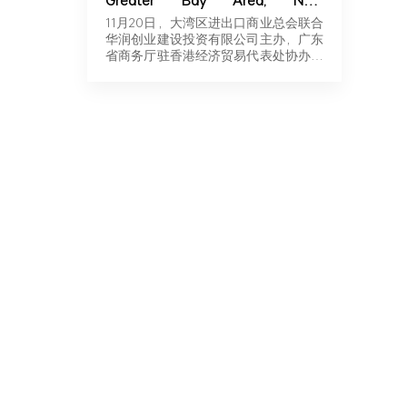
Greater Bay Area, New
Momentum for Overseas
11月20日，大湾区进出口商业总会联合
Expansion | Robotics & New
华润创业建设投资有限公司主办，广东
Energy Industry Exchange and
省商务厅驻香港经济贸易代表处协办，
Roadshow Successfully Held in
广东…
Hong Kong