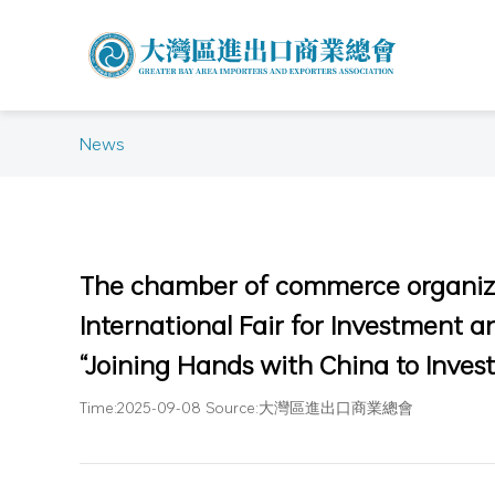
News
The chamber of commerce organized
International Fair for Investment a
“Joining Hands with China to Invest
Time:2025-09-08 Source:大灣區進出口商業總會