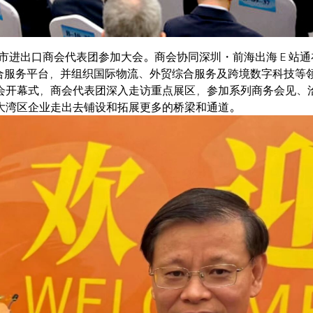
城市进出口商会代表团参加大会。商会协同深圳・前海出海 E 站
综合服务平台，并组织国际物流、外贸综合服务及跨境数字科技等
会开幕式，商会代表团深入走访重点展区，参加系列商务会见、
大湾区企业走出去铺设和拓展更多的桥梁和通道。