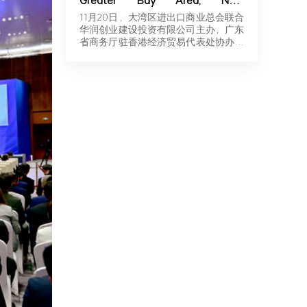
Greater Bay Area, New
Momentum for Overseas
11月20日，大湾区进出口商业总会联合
Expansion | Robotics & New
华润创业建设投资有限公司主办，广东
Energy Industry Exchange and
省商务厅驻香港经济贸易代表处协办，
Roadshow Successfully Held in
广东…
Hong Kong