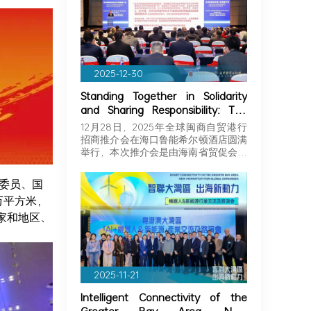
2025-12-30
Standing Together in Solidarity
and Sharing Responsibility: The
Greater Bay Area Importers and
12月28日，2025年全球闽商自贸港行
Exporters Association Explores
招商推介会在海口鲁能希尔顿酒店圆满
New Opportunities in Hainan,
举行，本次推介会是由海南省贸促会和
Joining Hands with Fujian
海…
Businessmen to Seize Business
局委员、国
Opportunities in Hainan!
万平方米，
家和地区、
2025-11-21
Intelligent Connectivity of the