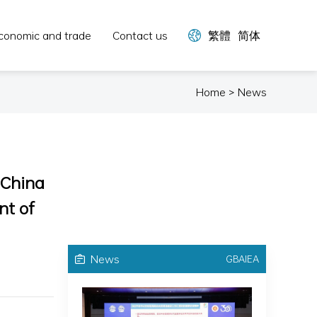
conomic and trade
Contact us
繁體
简体
Home > News
 China
nt of
News
GBAIEA