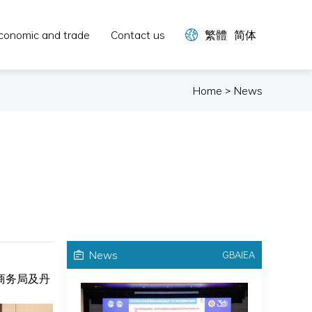
conomic and trade
Contact us
繁體
简体
Home > News
News
GBAIEA
商务局及丹