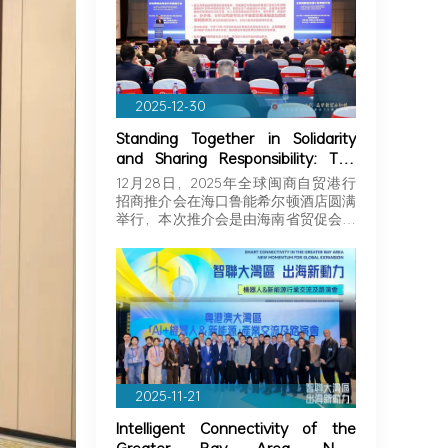
2025-12-30
Standing Together in Solidarity
and Sharing Responsibility: The
Greater Bay Area Importers and
12月28日，2025年全球闽商自贸港行
Exporters Association Explores
招商推介会在海口鲁能希尔顿酒店圆满
New Opportunities in Hainan,
举行，本次推介会是由海南省贸促会和
Joining Hands with Fujian
海…
Businessmen to Seize Business
Opportunities in Hainan!
2025-11-21
Intelligent Connectivity of the