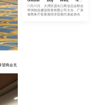
Greater Bay Area, New
Momentum for Overseas
11月20日，大湾区进出口商业总会联合
Expansion | Robotics & New
华润创业建设投资有限公司主办，广东
Energy Industry Exchange and
省商务厅驻香港经济贸易代表处协办，
Roadshow Successfully Held in
广东…
Hong Kong
希望商会充